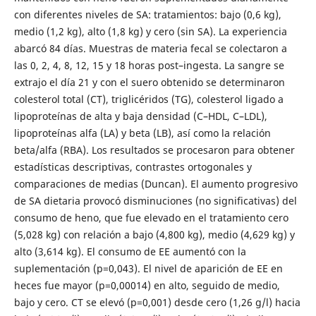
con diferentes niveles de SA: tratamientos: bajo (0,6 kg),
medio (1,2 kg), alto (1,8 kg) y cero (sin SA). La experiencia
abarcó 84 días. Muestras de materia fecal se colectaron a
las 0, 2, 4, 8, 12, 15 y 18 horas post–ingesta. La sangre se
extrajo el día 21 y con el suero obtenido se determinaron
colesterol total (CT), triglicéridos (TG), colesterol ligado a
lipoproteínas de alta y baja densidad (C–HDL, C–LDL),
lipoproteínas alfa (LA) y beta (LB), así como la relación
beta/alfa (RBA). Los resultados se procesaron para obtener
estadísticas descriptivas, contrastes ortogonales y
comparaciones de medias (Duncan). El aumento progresivo
de SA dietaria provocó disminuciones (no significativas) del
consumo de heno, que fue elevado en el tratamiento cero
(5,028 kg) con relación a bajo (4,800 kg), medio (4,629 kg) y
alto (3,614 kg). El consumo de EE aumentó con la
suplementación (p=0,043). El nivel de aparición de EE en
heces fue mayor (p=0,00014) en alto, seguido de medio,
bajo y cero. CT se elevó (p=0,001) desde cero (1,26 g/l) hacia