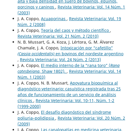
alta y baja densidad en suero de bovinos, equinos,
porcinos y caninos
,
Revista Veterinaria: Vol. 14 Núm. 1
(2003)
J. A. Coppo,
Acuaporinas
,
Revista Veterinaria: Vol. 19
Núm. 2 (2008)
J. A. Coppo,
Teoría del caos y método científico
,
Revista Veterinaria: Vol. 21 Núm. 2 (2010)
N. B. Mussart, G. A. Koza, J. Lértora, G. M. Álvarez
Chamale, J. A. Coppo,
Intoxicación por “cafetillo”
(Cassia occidentalis)
en bovinos del nordeste argentino
,
Revista Veterinaria: Vol. 24 Núm. 2 (2013)
J. A. Coppo,
El medio interno de la “rana toro” (
Rana
catesbeiana
, Shaw 1802).
,
Revista Veterinaria: Vol. 14
Núm. 1 (2003)
J. A. Coppo, N. B. Mussart,
Apoyatura bioquímica al
diagnóstico veterinario: casuística registrada tras 25
años de funcionamiento de un servicio de análisis
clínicos
,
Revista Veterinaria: Vol. 10-11, Núm. 1-2
(1999-2000)
J. A. Coppo,
El desafío diagnóstico del síndrome
poliuria–polidipsia
,
Revista Veterinaria: Vol. 20 Núm. 2
(2009)
J. A. Coppo,
Las canalopatías en medicina veterinaria.