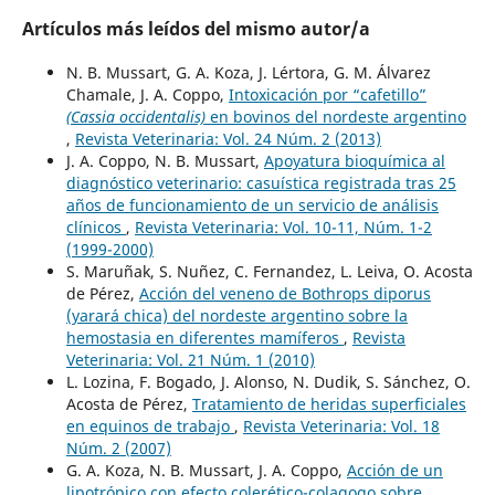
Artículos más leídos del mismo autor/a
N. B. Mussart, G. A. Koza, J. Lértora, G. M. Álvarez
Chamale, J. A. Coppo,
Intoxicación por “cafetillo”
(Cassia occidentalis)
en bovinos del nordeste argentino
,
Revista Veterinaria: Vol. 24 Núm. 2 (2013)
J. A. Coppo, N. B. Mussart,
Apoyatura bioquímica al
diagnóstico veterinario: casuística registrada tras 25
años de funcionamiento de un servicio de análisis
clínicos
,
Revista Veterinaria: Vol. 10-11, Núm. 1-2
(1999-2000)
S. Maruñak, S. Nuñez, C. Fernandez, L. Leiva, O. Acosta
de Pérez,
Acción del veneno de Bothrops diporus
(yarará chica) del nordeste argentino sobre la
hemostasia en diferentes mamíferos
,
Revista
Veterinaria: Vol. 21 Núm. 1 (2010)
L. Lozina, F. Bogado, J. Alonso, N. Dudik, S. Sánchez, O.
Acosta de Pérez,
Tratamiento de heridas superficiales
en equinos de trabajo
,
Revista Veterinaria: Vol. 18
Núm. 2 (2007)
G. A. Koza, N. B. Mussart, J. A. Coppo,
Acción de un
lipotrópico con efecto colerético-colagogo sobre