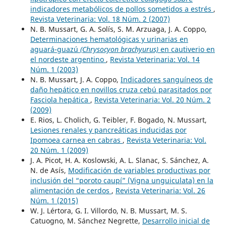
indicadores metabólicos de pollos sometidos a estrés
,
Revista Veterinaria: Vol. 18 Núm. 2 (2007)
N. B. Mussart, G. A. Solís, S. M. Arzuaga, J. A. Coppo,
Determinaciones hematológicas y urinarias en
aguará-guazú
(Chrysocyon brachyurus)
en cautiverio en
el nordeste argentino
,
Revista Veterinaria: Vol. 14
Núm. 1 (2003)
N. B. Mussart, J. A. Coppo,
Indicadores sanguíneos de
daño hepático en novillos cruza cebú parasitados por
Fasciola hepática
,
Revista Veterinaria: Vol. 20 Núm. 2
(2009)
E. Rios, L. Cholich, G. Teibler, F. Bogado, N. Mussart,
Lesiones renales y pancreáticas inducidas por
Ipomoea carnea en cabras
,
Revista Veterinaria: Vol.
20 Núm. 1 (2009)
J. A. Picot, H. A. Koslowski, A. L. Slanac, S. Sánchez, A.
N. de Asís,
Modificación de variables productivas por
inclusión del “poroto caupí” (Vigna unguiculata) en la
alimentación de cerdos
,
Revista Veterinaria: Vol. 26
Núm. 1 (2015)
W. J. Lértora, G. I. Villordo, N. B. Mussart, M. S.
Catuogno, M. Sánchez Negrette,
Desarrollo inicial de