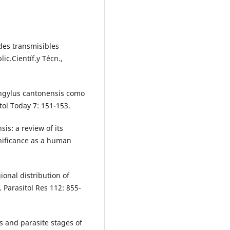
des transmisibles
ic.Científ.y Técn.,
ongylus cantonensis como
tol Today 7: 151-153.
sis: a review of its
gnificance as a human
onal distribution of
 Parasitol Res 112: 855-
s and parasite stages of