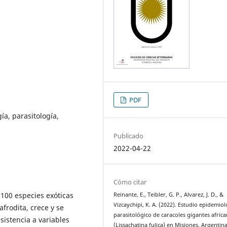
PDF
ía, parasitología,
Publicado
2022-04-22
Cómo citar
as 100 especies exóticas
Reinante, E., Teibler, G. P., Alvarez, J. D., &
Vizcaychipi, K. A. (2022). Estudio epidemiol
rodita, crece y se
parasitológico de caracoles gigantes afric
sistencia a variables
(Lissachatina fulica) en Misiones, Argentina