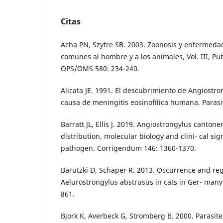
Citas
Acha PN, Szyfre SB. 2003. Zoonosis y enfermeda
comunes al hombre y a los animales, Vol. III, Publ
OPS/OMS 580: 234-240.
Alicata JE. 1991. El descubrimiento de Angiostr
causa de meningitis eosinofílica humana. Parasi
Barratt JL, Ellis J. 2019. Angiostrongylus cantonen
distribution, molecular biology and clini- cal si
pathogen. Corrigendum 146: 1360-1370.
Barutzki D, Schaper R. 2013. Occurrence and regi
Aelurostrongylus abstrusus in cats in Ger- many.
861.
Bjork K, Averbeck G, Stromberg B. 2000. Parasite