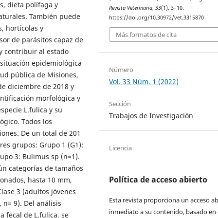
, dieta polífaga y
Revista Veterinaria
,
33
(1), 3–10.
aturales. También puede
https://doi.org/10.30972/vet.3315870
, hortícolas y
Más formatos de cita
sor de parásitos capaz de
y contribuir al estado
u situación epidemiológica
Número
alud pública de Misiones,
Vol. 33 Núm. 1 (2022)
 de diciembre de 2018 y
ntificación morfológica y
Sección
specie L.fulica y su
Trabajos de Investigación
lógico. Todos los
ones. De un total de 201
tres grupos: Grupo 1 (G1):
Licencia
rupo 3: Bulimus sp (n=1).
egún categorías de tamaños
Política de acceso abierto
sionados, hasta 10 mm,
Clase 3 (adultos jóvenes
Esta revista proporciona un acceso ab
n= 9). Del análisis
inmediato a su contenido, basado en 
 fecal de L.fulica, se