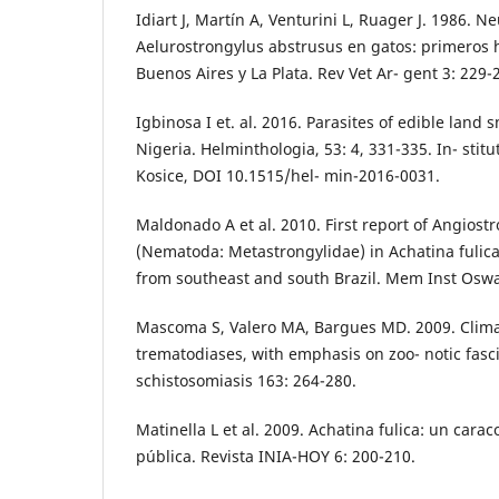
Idiart J, Martín A, Venturini L, Ruager J. 1986. 
Aelurostrongylus abstrusus en gatos: primeros 
Buenos Aires y La Plata. Rev Vet Ar- gent 3: 229-
Igbinosa I et. al. 2016. Parasites of edible land s
Nigeria. Helminthologia, 53: 4, 331-335. In- stitu
Kosice, DOI 10.1515/hel- min-2016-0031.
Maldonado A et al. 2010. First report of Angiost
(Nematoda: Metastrongylidae) in Achatina fulic
from southeast and south Brazil. Mem Inst Oswa
Mascoma S, Valero MA, Bargues MD. 2009. Clima
trematodiases, with emphasis on zoo- notic fasci
schistosomiasis 163: 264-280.
Matinella L et al. 2009. Achatina fulica: un carac
pública. Revista INIA-HOY 6: 200-210.