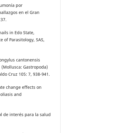
Neumonía por
hallazgos en el Gran
237.
nails in Edo State,
te of Parasitology, SAS,
rongylus cantonensis
a (Mollusca: Gastropoda)
ldo Cruz 105: 7, 938-941.
te change effects on
oliasis and
ol de interés para la salud