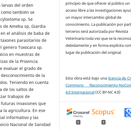
principio de que ofrecer al público un
 larvas del orden
acceso libre a las investigaciones ayu
r, como también se
un mayor intercambio global de
cylostoma sp. Se
conocimiento. La publicación por par
es de Ameba sp, Giardia
terceros será autorizada por Revista
 en el análisis de baba de
Veterinaria toda vez que se la recono
 taxones parasitarios de
debidamente y en forma explícita co
el genero Toxocara sp.
lugar de publicación del original.
alcio en muestras de
izas de la Provincia
de evaluar el grado de
 desconocimiento de la
Esta obra está bajo una
licencia de C
ados. Teniendo en cuenta
Commons Reconocimiento-NoCome
a de los saltos de
4.0 Internacional
(CC BY-NC 4.0)
izar trabajos de
r futuras invasiones que
a la agricultura. En ese
al informativo y las
1
1
vicio Nacional de Sanidad