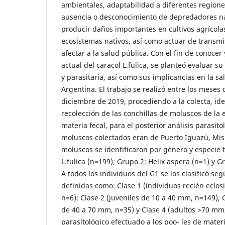
ambientales, adaptabilidad a diferentes regiones
ausencia o desconocimiento de depredadores n
producir daños importantes en cultivos agrícolas
ecosistemas nativos, así como actuar de transmi
afectar a la salud pública. Con el fin de conocer 
actual del caracol L.fulica, se planteó evaluar s
y parasitaria, así como sus implicancias en la s
Argentina. El trabajo se realizó entre los meses
diciembre de 2019, procediendo a la colecta, ide
recolección de las conchillas de moluscos de la e
materia fecal, para el posterior análisis parasito
moluscos colectados eran de Puerto Iguazú, Misi
moluscos se identificaron por género y especie 
L.fulica (n=199); Grupo 2: Helix aspera (n=1) y G
A todos los individuos del G1 se los clasificó s
definidas como: Clase 1 (individuos recién eclo
n=6); Clase 2 (juveniles de 10 a 40 mm, n=149), 
de 40 a 70 mm, n=35) y Clase 4 (adultos >70 mm, 
parasitológico efectuado a los poo- les de materia