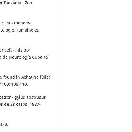
rn Tanzania. JZoo
re. Pul- monema
 tologie Humaine et
ncefa- litis por
a de Neurología Cuba 45:
e found in Achatina fúlica
 100: 106-110.
ostron- gylus abstrusus
os de 38 casos (1987-
-380.