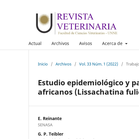
Actual
Archivos
Avisos
Acerca de
Inicio
/
Archivos
/
Vol. 33 Núm. 1 (2022)
/
Trabaj
Estudio epidemiológico y p
africanos (Lissachatina ful
E. Reinante
SENASA
G. P. Teibler