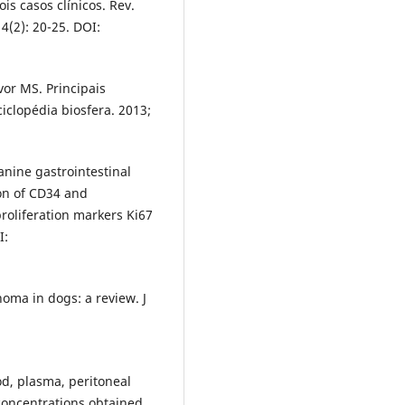
s casos clínicos. Rev.
4(2): 20-25. DOI:
vor MS. Principais
iclopédia biosfera. 2013;
Canine gastrointestinal
on of CD34 and
roliferation markers Ki67
I:
oma in dogs: a review. J
od, plasma, peritoneal
 concentrations obtained