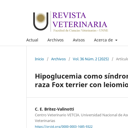
Actual
Archivos
Avisos
Acerca de
Inicio
/
Archivos
/
Vol. 36 Núm. 2 (2025)
/
Artícul
Hipoglucemia como síndrom
raza Fox terrier con leiom
C. E. Britez-Valinotti
Centro Veterinario VETCIA. Universidad Nacional de As
Veterinarias
https://orcid.org/0000-0003-1685-9322