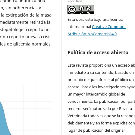
e diámetro pedunculada
Licencia
o, sin adherencias y
 la extirpación de la masa
Esta obra está bajo una licencia
nmediatamente retirada la
internacional
Creative Commons
istopatológico reportó un
Atribución-NoComercial 4.0
.
r no reportó nuevas crisis
eles de glicemia normales
Política de acceso abierto
Esta revista proporciona un acceso ab
inmediato a su contenido, basado en 
principio de que ofrecer al público un
acceso libre a las investigaciones ayu
un mayor intercambio global de
conocimiento. La publicación por par
terceros será autorizada por Revista
Veterinaria toda vez que se la recono
debidamente y en forma explícita co
lugar de publicación del original.