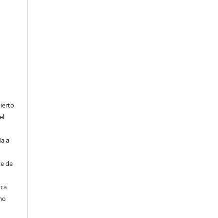
ierto
el
da a
te de
zca
mo