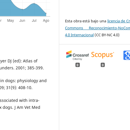
Esta obra está bajo una
licencia de C
Commons Reconocimiento-NoCome
4.0 Internacional
(CC BY-NC 4.0)
r DJ (ed): Atlas of
0
0
unders. 2001; 385-399.
 in dogs: physiology and
9; 31(9): 408-10.
ssociated with intra-
x dogs. J Am Vet Med