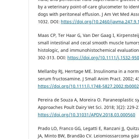
by a veterinary point-of-care glucometer to identi
dogs with peritoneal effusion. J Am Vet Med Asso
1032. DOI:
https://doi.org/10.2460/javma.247.9.
Maas CP, Ter Haar G, Van Der Gaag I, Kirpensteijn
small intestinal and cecal smooth muscle tumors 
histologic, and immunohistochemical evaluation.
302-313. DOI:
https://doi.org/10.1111/j.1532-95
Mellanby RJ, Herrtage ME. Insulinoma in a nor
serum fructosamine. J Small Anim Pract. 2002; 43
https://doi.org/10.1111/j.1748-5827.2002.tb0002
Pereira de Souza A, Moreira O. Paraneoplastic 
Approaches Poult Dairy Vet Sci. 2018; 3(2): 229-2
https://doi.org/10.31031/APDV.2018.03.000560
Prado LO, Franco GG, Legatti E, Ranzani JJ, Quitz
JA, Minto BW, Brandão CV. Leiomiossarcoma gást