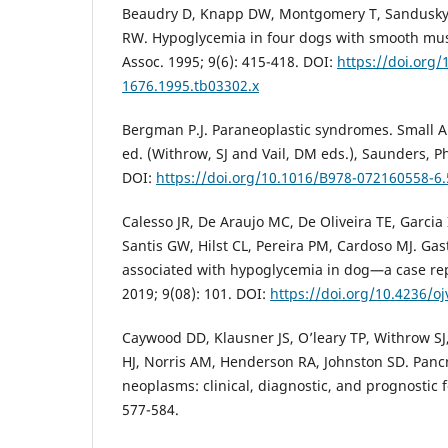
Beaudry D, Knapp DW, Montgomery T, Sandusky
RW. Hypoglycemia in four dogs with smooth mus
Assoc. 1995; 9(6): 415-418. DOI:
https://doi.org/
1676.1995.tb03302.x
Bergman P.J. Paraneoplastic syndromes. Small An
ed. (Withrow, SJ and Vail, DM eds.), Saunders, Ph
DOI:
https://doi.org/10.1016/B978-072160558-6
Calesso JR, De Araujo MC, De Oliveira TE, Garcia
Santis GW, Hilst CL, Pereira PM, Cardoso MJ. Ga
associated with hypoglycemia in dog—a case rep
2019; 9(08): 101. DOI:
https://doi.org/10.4236/o
Caywood DD, Klausner JS, O’leary TP, Withrow SJ
HJ, Norris AM, Henderson RA, Johnston SD. Pancr
neoplasms: clinical, diagnostic, and prognostic 
577-584.