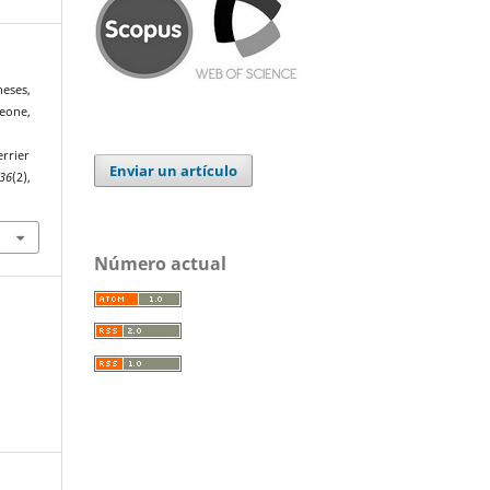
neses,
teone,
errier
Enviar un artículo
36
(2),
Número actual