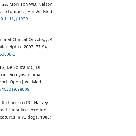
 GS, Morrison WB, Nelson
cle tumors. J Am Vet Med
10.1111/j.1939-
imal Clinical Oncology, 4
iladelphia. 2007; 77-94.
.50008-3
 IG, De Souza MC, Di
stric leiomyosarcoma
ort. Open J Vet Med.
jvm.2019.98009
, Richardson RC, Harvey
eatic insulin-secreting
features in 73 dogs. 1988;