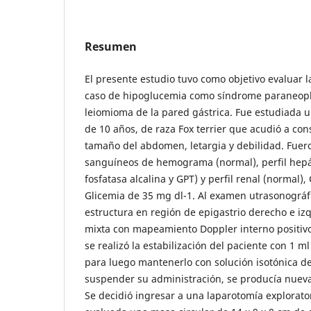
Resumen
El presente estudio tuvo como objetivo evaluar l
caso de hipoglucemia como síndrome paraneopl
leiomioma de la pared gástrica. Fue estudiada 
de 10 años, de raza Fox terrier que acudió a co
tamaño del abdomen, letargia y debilidad. Fuer
sanguíneos de hemograma (normal), perfil hepá
fosfatasa alcalina y GPT) y perfil renal (normal),
Glicemia de 35 mg dl-1. Al examen utrasonográf
estructura en región de epigastrio derecho e i
mixta con mapeamiento Doppler interno positivo.
se realizó la estabilización del paciente con 1 m
para luego mantenerlo con solución isotónica de
suspender su administración, se producía nuev
Se decidió ingresar a una laparotomía explorato