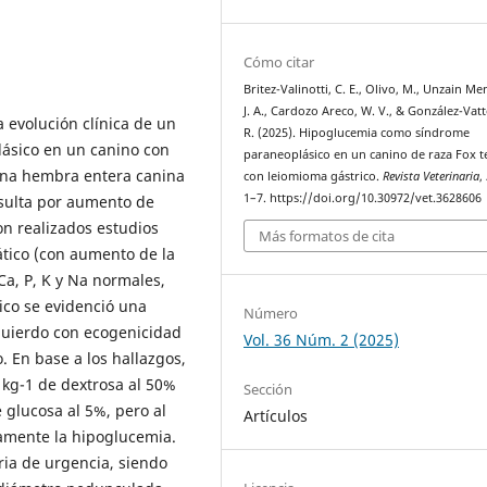
Cómo citar
Britez-Valinotti, C. E., Olivo, M., Unzain Me
J. A., Cardozo Areco, W. V., & González-Vat
a evolución clínica de un
R. (2025). Hipoglucemia como síndrome
ásico en un canino con
paraneoplásico en un canino de raza Fox t
una hembra entera canina
con leiomioma gástrico.
Revista Veterinaria
,
1–7. https://doi.org/10.30972/vet.3628606
nsulta por aumento de
on realizados estudios
Más formatos de cita
tico (con aumento de la
 Ca, P, K y Na normales,
ico se evidenció una
Número
zquierdo con ecogenicidad
Vol. 36 Núm. 2 (2025)
 En base a los hallazgos,
l kg-1 de dextrosa al 50%
Sección
 glucosa al 5%, pero al
Artículos
amente la hipoglucemia.
ria de urgencia, siendo