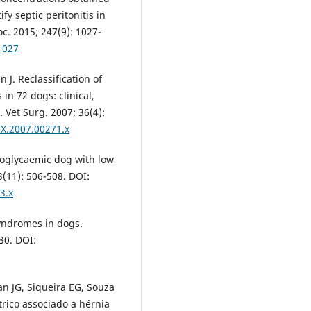
fy septic peritonitis in
c. 2015; 247(9): 1027-
1027
 J. Reclassification of
in 72 dogs: clinical,
 Vet Surg. 2007; 36(4):
0X.2007.00271.x
moglycaemic dog with low
(11): 506-508. DOI:
3.x
syndromes in dogs.
30. DOI:
an JG, Siqueira EG, Souza
rico associado a hérnia