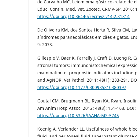
de Carvalho MC. Leiomioma gástrico–relato de doi
Educ. Contin. Med. Vet. Zootec. CRMV-SP. 2016; 1
https://doi.org/10.36440/recmvz.v14i2.31814
De Oliveira KM, dos Santos Horta R, Silva CM, La
síndromes paraneoplásicas em cães e gatos. Enc
9: 2073.
Gillespie V, Baer K, Farrelly J, Craft D, Luong R. 
stromal tumors: immunohistochemical expressi
examination of prognostic indicators including p
and AgNOR. Vet Pathol. 2011; 48(1): 283-291. DO
https://doi.org/10.1177/0300985810380397
Goutal CM, Brugmann BL, Ryan KA. Ryan. Insulin
Am Anim Hosp Assoc. 2012; 48(3): 151-163. DOI:
https://doi.org/10.5326/JAAHA-MS-5745
Koenig A, Verlander LL. Usefulness of whole blo
fluid, and peritoneal fluid supernatant glucose