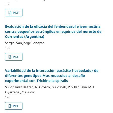
1-7
PDF
Evaluación de la eficacia del fenbendazol e ivermectina
contra pequeños estróngilos en equinos del noreste de
Corrientes (Argentina)
Sergio Ivan Jorge Lobayan
1-5
PDF
Variabilidad de la interacción parásito-hospedador de
diferentes genotipos Mus musculus al desafío
experimental con Trichinella spiralis
S. González Beltrán, N. Orozco, G. Coscelli, P. Villanueva, M. I.
Oyarzabal, C. Giudici
1-8
PDF