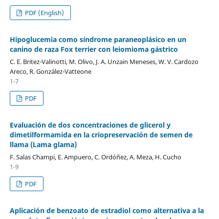
PDF (English)
Hipoglucemia como síndrome paraneoplásico en un
canino de raza Fox terrier con leiomioma gástrico
C. E. Britez-Valinotti, M. Olivo, J. A. Unzain Meneses, W. V. Cardozo
Areco, R. González-Vatteone
1-7
PDF
Evaluación de dos concentraciones de glicerol y
dimetilformamida en la criopreservación de semen de
llama (Lama glama)
F. Salas Champi, E. Ampuero, C. Ordóñez, A. Meza, H. Cucho
1-9
PDF
Aplicación de benzoato de estradiol como alternativa a la