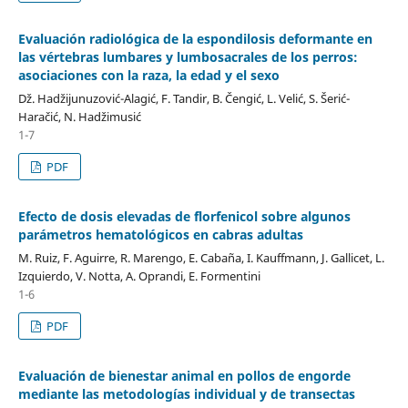
Evaluación radiológica de la espondilosis deformante en
las vértebras lumbares y lumbosacrales de los perros:
asociaciones con la raza, la edad y el sexo
Dž. Hadžijunuzović-Alagić, F. Tandir, B. Čengić, L. Velić, S. Šerić-
Haračić, N. Hadžimusić
1-7
PDF
Efecto de dosis elevadas de florfenicol sobre algunos
parámetros hematológicos en cabras adultas
M. Ruiz, F. Aguirre, R. Marengo, E. Cabaña, I. Kauffmann, J. Gallicet, L.
Izquierdo, V. Notta, A. Oprandi, E. Formentini
1-6
PDF
Evaluación de bienestar animal en pollos de engorde
mediante las metodologías individual y de transectas