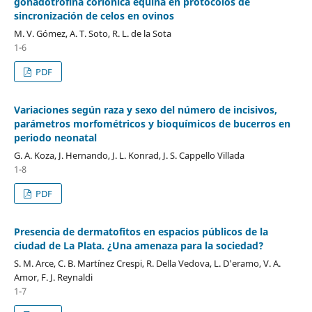
gonadotrofina coriónica equina en protocolos de
sincronización de celos en ovinos
M. V. Gómez, A. T. Soto, R. L. de la Sota
1-6
PDF
Variaciones según raza y sexo del número de incisivos,
parámetros morfométricos y bioquímicos de bucerros en
periodo neonatal
G. A. Koza, J. Hernando, J. L. Konrad, J. S. Cappello Villada
1-8
PDF
Presencia de dermatofitos en espacios públicos de la
ciudad de La Plata. ¿Una amenaza para la sociedad?
S. M. Arce, C. B. Martínez Crespi, R. Della Vedova, L. D'eramo, V. A.
Amor, F. J. Reynaldi
1-7