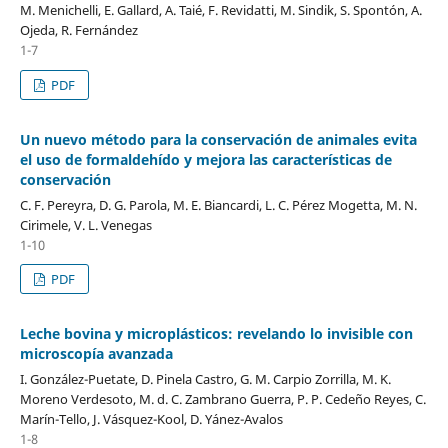
M. Menichelli, E. Gallard, A. Taié, F. Revidatti, M. Sindik, S. Spontón, A.
Ojeda, R. Fernández
1-7
PDF
Un nuevo método para la conservación de animales evita
el uso de formaldehído y mejora las características de
conservación
C. F. Pereyra, D. G. Parola, M. E. Biancardi, L. C. Pérez Mogetta, M. N.
Cirimele, V. L. Venegas
1-10
PDF
Leche bovina y microplásticos: revelando lo invisible con
microscopía avanzada
I. González-Puetate, D. Pinela Castro, G. M. Carpio Zorrilla, M. K.
Moreno Verdesoto, M. d. C. Zambrano Guerra, P. P. Cedeño Reyes, C.
Marín-Tello, J. Vásquez-Kool, D. Yánez-Avalos
1-8