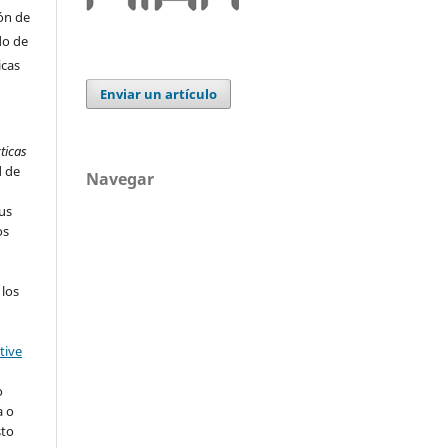
ón de
do de
icas
Enviar un artículo
ticas
d de
Navegar
us
os
 los
tive
o
a o
sto