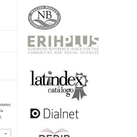
lidades
la
).