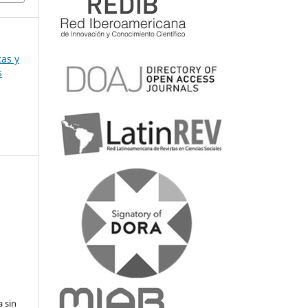
cas y
s
a sin