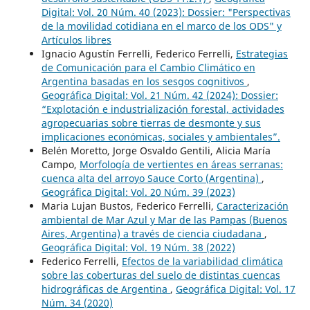
Digital: Vol. 20 Núm. 40 (2023): Dossier: "Perspectivas
de la movilidad cotidiana en el marco de los ODS" y
Artículos libres
Ignacio Agustín Ferrelli, Federico Ferrelli,
Estrategias
de Comunicación para el Cambio Climático en
Argentina basadas en los sesgos cognitivos
,
Geográfica Digital: Vol. 21 Núm. 42 (2024): Dossier:
“Explotación e industrialización forestal, actividades
agropecuarias sobre tierras de desmonte y sus
implicaciones económicas, sociales y ambientales”.
Belén Moretto, Jorge Osvaldo Gentili, Alicia María
Campo,
Morfología de vertientes en áreas serranas:
cuenca alta del arroyo Sauce Corto (Argentina)
,
Geográfica Digital: Vol. 20 Núm. 39 (2023)
Maria Lujan Bustos, Federico Ferrelli,
Caracterización
ambiental de Mar Azul y Mar de las Pampas (Buenos
Aires, Argentina) a través de ciencia ciudadana
,
Geográfica Digital: Vol. 19 Núm. 38 (2022)
Federico Ferrelli,
Efectos de la variabilidad climática
sobre las coberturas del suelo de distintas cuencas
hidrográficas de Argentina
,
Geográfica Digital: Vol. 17
Núm. 34 (2020)