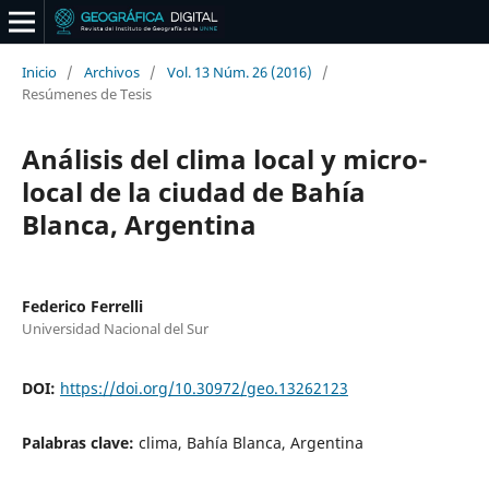
Inicio
/
Archivos
/
Vol. 13 Núm. 26 (2016)
/
Resúmenes de Tesis
Análisis del clima local y micro-
local de la ciudad de Bahía
Blanca, Argentina
Federico Ferrelli
Universidad Nacional del Sur
DOI:
https://doi.org/10.30972/geo.13262123
Palabras clave:
clima, Bahía Blanca, Argentina