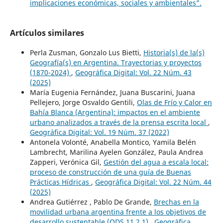
implicaciones económicas, sociales y ambientales”.
Artículos similares
Perla Zusman, Gonzalo Lus Bietti,
Historia(s) de la(s)
Geografía(s) en Argentina. Trayectorias y proyectos
(1870-2024)
,
Geográfica Digital: Vol. 22 Núm. 43
(2025)
María Eugenia Fernández, Juana Buscarini, Juana
Pellejero, Jorge Osvaldo Gentili,
Olas de Frío y Calor en
Bahía Blanca (Argentina): impactos en el ambiente
urbano analizados a través de la prensa escrita local
,
Geográfica Digital: Vol. 19 Núm. 37 (2022)
Antonela Volonté, Anabella Montico, Yamila Belén
Lambrecht, Marilina Ayelen González, Paula Andrea
Zapperi, Verónica Gil,
Gestión del agua a escala local:
proceso de construcción de una guía de Buenas
Prácticas Hídricas
,
Geográfica Digital: Vol. 22 Núm. 44
(2025)
Andrea Gutiérrez , Pablo De Grande,
Brechas en la
movilidad urbana argentina frente a los objetivos de
desarrollo sustentable (ODS 11.2.1)
,
Geográfica