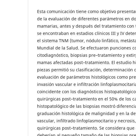
Esta comunicación tiene como objetivo presentar
de la evaluación de diferentes parámetros en d
mamarias, antes y después del tratamiento con 
se encontraban en estadios clínicos III y IV de
el sistema TNM (tumor, nódulo linfático, metást
Mundial de la Salud. Se efectuaron punciones c
citodiagnóstico, biopsias pre–tratamiento y exti
mamas afectadas post–tratamiento. El estudio hi
piezas permitió su clasificación, determinación 
evaluación de parámetros histológicos como pre
invasión vascular e infiltración linfoplasmocitari
coincidente con los diagnósticos histopatológico
quirúrgicas post–tratamiento en el 50% de los ca
histopatológico de las biopsias mostró diferencia
graduación histológica de malignidad y en la d
vascular, infiltrado linfoplasmocitario y necrosis
quirúrgicas post–tratamiento. Se considera que 
deberían al pequeño tamaño de las biopsias pre