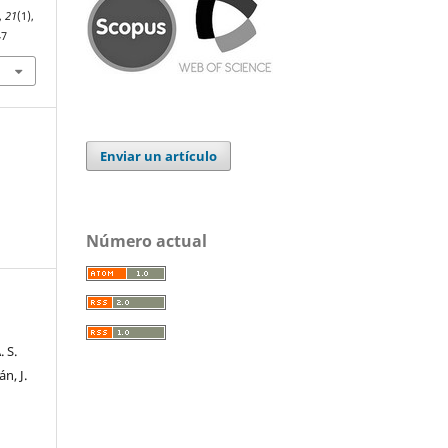
,
21
(1),
47
Enviar un artículo
Número actual
 S.
án, J.