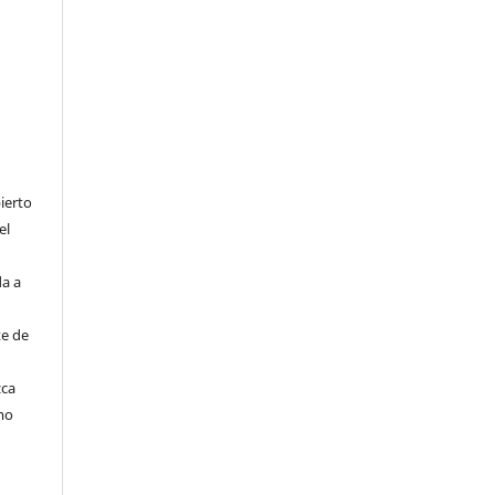
ierto
el
da a
te de
zca
mo