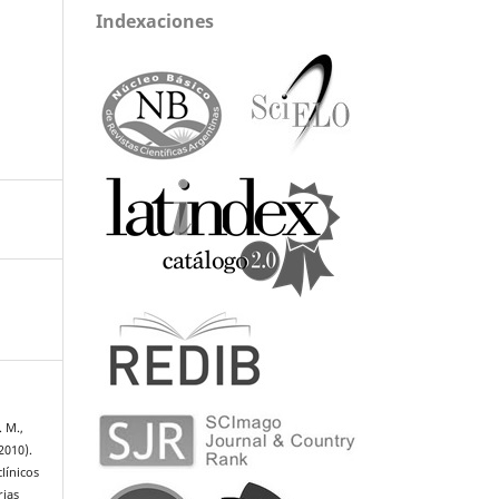
Indexaciones
. M.,
(2010).
línicos
rias