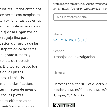
tratadas con tamoxifeno.
Revista Veterinaria
 los resultados obtenidos
34–37. https://doi.org/10.30972/vet.21118
oce perras con neoplasias
Más formatos de cita
tamoxifeno. Las pacientes
terminados de acuerdo con
asis) de la Organización
Número
on aguja fina para
Vol. 21 Núm. 1 (2010)
rpación quirúrgica de las
stopatológico de estas
Sección
del grado tumoral y
Trabajos de Investigación
sencia de necrosis,
a. El citodiagnóstico fue
s de las piezas
Licencia
sos. El análisis
s en la clasificación,
Derechos de autor 2010 W. A. Merlo, A.
eterminación de invasión
Rosciani, R. M. Insfrán, R.M, R. M. Insfr
, con las piezas
E. López, O. A. Macció
estas diferencias se
–quirúrgicas, que no