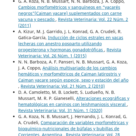
G. A. Koza, N. B. Mussart, N. N. Barboza, J. A. Coppo,
Cambios morfométricos y sanguíneos en “yacarés
negros”(Caiman yacare) suplementados con carne
vacuna y pescado
,
Revista Veterinaria: Vol. 22 Núm. 2
(2011)
A. Kizur, M. J. Garrido, J. L. Konrad, G. A. Crudeli, R.
Gatica-García,
Inducción de ciclos estrales en vacas
lecheras con anestro posparto utilizando
progesterona y hormonas gonadotróficas
,
Revista
Veterinaria: Vol. 26 Núm. 1 (2015)
N. N. Barboza, A. F. Panseri, N. B. Mussart, G. A. Koza,
J. A. Coppo,
Análisis multivariado de los cambios
hemáticos y morfométricos de Caiman latirostris y
Caiman yacare según especie, sexo y estación del año
,
Revista Veterinaria: Vol. 21 Núm. 2 (2010)
D. A. Camoletto, M. B. Lockett, S. Ludueño, N. B.
Mussart, M. R. P. Gianeselli,
Alteraciones ecográficas y
hematológicas en caninos con leishmaniosis visceral
,
Revista Veterinaria: Vol. 31 Núm. 1 (2020)
G. A. Koza, N. B. Mussart, J. Hernando, J. L. Konrad, G.
A. Crudeli,
Comparación de variables morfométricas y
bioquímico-nutricionales de búfalas y bubillas de
Corrientes, Argentina
,
Revista Veterinaria: Vol. 28