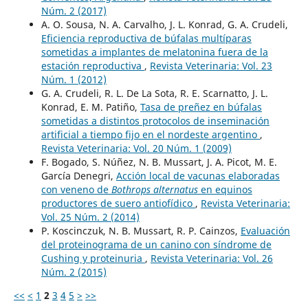
Núm. 2 (2017)
A. O. Sousa, N. A. Carvalho, J. L. Konrad, G. A. Crudeli,
Eficiencia reproductiva de búfalas multíparas
sometidas a implantes de melatonina fuera de la
estación reproductiva
,
Revista Veterinaria: Vol. 23
Núm. 1 (2012)
G. A. Crudeli, R. L. De La Sota, R. E. Scarnatto, J. L.
Konrad, E. M. Patiño,
Tasa de preñez en búfalas
sometidas a distintos protocolos de inseminación
artificial a tiempo fijo en el nordeste argentino
,
Revista Veterinaria: Vol. 20 Núm. 1 (2009)
F. Bogado, S. Núñez, N. B. Mussart, J. A. Picot, M. E.
García Denegri,
Acción local de vacunas elaboradas
con veneno de
Bothrops alternatus
en equinos
productores de suero antiofídico
,
Revista Veterinaria:
Vol. 25 Núm. 2 (2014)
P. Koscinczuk, N. B. Mussart, R. P. Cainzos,
Evaluación
del proteinograma de un canino con síndrome de
Cushing y proteinuria
,
Revista Veterinaria: Vol. 26
Núm. 2 (2015)
<<
<
1
2
3
4
5
>
>>