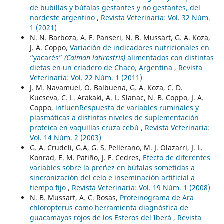
de bubillas y búfalas gestantes y no gestantes, del
nordeste argentino
,
Revista Veterinaria: Vol. 32 Núm.
1 (2021)
N. N. Barboza, A. F. Panseri, N. B. Mussart, G. A. Koza,
J. A. Coppo,
Variación de indicadores nutricionales en
“yacarés”
(Caiman latirostris)
alimentados con distintas
dietas en un criadero de Chaco, Argentina
,
Revista
Veterinaria: Vol. 22 Núm. 1 (2011)
J. M. Navamuel, O. Balbuena, G. A. Koza, C. D.
Kucseva, C. L. Arakaki, A. L. Slanac, N. B. Coppo, J. A.
Coppo,
influenRespuesta de variables ruminales y
plasmáticas a distintos niveles de suplementación
proteica en vaquillas cruza cebú
,
Revista Veterinaria:
Vol. 14 Núm. 2 (2003)
G. A. Crudeli, G.A, G. S. Pellerano, M. J. Olazarri, J. L.
Konrad, E. M. Patiño, J. F. Cedres,
Efecto de diferentes
variables sobre la preñez en búfalas sometidas a
sincronización del celo e inseminación artificial a
tiempo fijo
,
Revista Veterinaria: Vol. 19 Núm. 1 (2008)
N. B. Mussart, A. C. Rosas,
Proteinograma de Ara
chloropterus como herramienta diagnóstica de
guacamayos rojos de los Esteros del Iberá
,
Revista