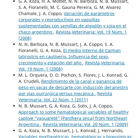
G. A. Koza, H. A. Mottet, N. N. Barboza, N. B. Mussart,
S. A. Fioranelli, M. C. Gauna Pereira, G. M. Alvarez
Chamale, J. A. Coppo,
Variación de parámetros
corporales y reproductivos en vaquillas
suplementadas con semillas de algodón y soja en el
chaco argentino
,
Revista Veterinaria: Vol. 19 Núm. 1
(2008)
N. N. Barboza, N. B. Mussart, J. A. Coppo, S. A.
Fioranelli, G. A. Koza,
El medio interno de Caiman
latirostris en cautiverio. Influencia del sexo,
crecimiento y estación del año
,
Revista Veterinaria:
Vol. 19 Núm. 1 (2008)
M. L. Orquera, D. O. Pochon, S. Flores, J. L. Konrad, G.
A. Crudeli,
Rendimiento de la canal y ganancia de
peso en vacas de descarte con inducción del anestro
por vías quirúrgica versus mecánica
,
Revista
Veterinaria: Vol. 22 Núm. 1 (2011)
N. B. Mussart, G. A. Koza, G. Solis, J. A. Coppo,
Approach to some hematological variables of healthy
captive “yaguareté” (Panthera onca) from Northeast
Argentina
,
Revista Veterinaria: Vol. 20 Núm. 1 (2009)
G. A. Koza, N. B. Mussart, J. L. Konrad, J. Hernando,
Variables morfométricas, hematológicas y bioquímicas