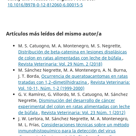
10.1016/B978-0-12-812060-6.00015-5
Artículos más leídos del mismo autor/a
M. S. Catuogno, M. A. Montenegro, M. S. Negrette,
Distribución de beta-catenina en lesiones displásicas
de colon en ratas alimentadas con leche de búfala
,
Revista Veterinaria: Vol. 29 Núm. 2 (2018)
M. Sánchez Negrette, M. A. Montenegro, A. N. Burna,
J. T. Borda,
Ocurrencia de queratoacantomas en ratas
tratadas con 1,2–dimetilhidrazina
,
Revista Veterinaria:
Vol. 10-11, Núm. 1-2 (1999-2000)
G. V. Ramírez, G. Villordo, M. S. Catuogno, M. Sánchez
Negrette,
Disminución del desarrollo de cáncer
experimental del colon en ratas alimentadas con leche
de búfala
,
Revista Veterinaria: Vol. 23 Núm. 1 (2012)
J. W. Lertora, M. Sánchez Negrette, M. A. Montenegro,
M. L. Frías,
Consideraciones técnicas sobre un método
inmunohistoquímico para la detección del virus