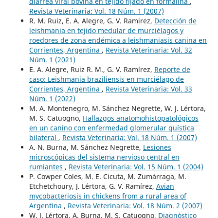
diarrea viral bovina en tejido fijado en formalina
,
Revista Veterinaria: Vol. 18 Núm. 1 (2007)
R. M. Ruiz, E. A. Alegre, G. V. Ramirez,
Detección de
leishmania en tejido medular de murciélagos y
roedores de zona endémica a leishmaniasis canina en
Corrientes, Argentina
,
Revista Veterinaria: Vol. 32
Núm. 1 (2021)
E. A. Alegre, Ruiz R. M., G. V. Ramírez,
Reporte de
caso: Leishmania braziliensis en murciélago de
Corrientes, Argentina
,
Revista Veterinaria: Vol. 33
Núm. 1 (2022)
M. A. Montenegro, M. Sánchez Negrette, W. J. Lértora,
M. S. Catuogno,
Hallazgos anatomohistopatológicos
en un canino con enfermedad glomerular quística
bilateral
,
Revista Veterinaria: Vol. 18 Núm. 1 (2007)
A. N. Burna, M. Sánchez Negrette,
Lesiones
microscópicas del sistema nervioso central en
rumiantes
,
Revista Veterinaria: Vol. 15 Núm. 1 (2004)
P. Cowper Coles, M. E. Cicuta, M. Zumárraga, M.
Etchetchoury, J. Lértora, G. V. Ramírez,
Avian
mycobacteriosis in chickens from a rural area of
Argentina
,
Revista Veterinaria: Vol. 18 Núm. 2 (2007)
W. J. Lértora, A. Burna, M. S. Catuogno,
Diagnóstico