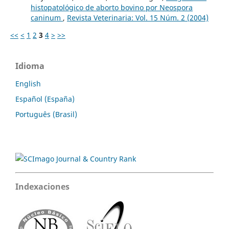
histopatológico de aborto bovino por Neospora
caninum
,
Revista Veterinaria: Vol. 15 Núm. 2 (2004)
<<
<
1
2
3
4
>
>>
Idioma
English
Español (España)
Português (Brasil)
Indexaciones