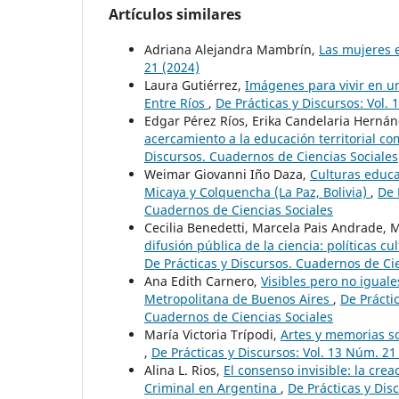
Artículos similares
Adriana Alejandra Mambrín,
Las mujeres 
21 (2024)
Laura Gutiérrez,
Imágenes para vivir en un
Entre Ríos
,
De Prácticas y Discursos: Vol.
Edgar Pérez Ríos, Erika Candelaria Herná
acercamiento a la educación territorial c
Discursos. Cuadernos de Ciencias Sociales
Weimar Giovanni Iño Daza,
Culturas educa
Micaya y Colquencha (La Paz, Bolivia)
,
De 
Cuadernos de Ciencias Sociales
Cecilia Benedetti, Marcela Pais Andrade, 
difusión pública de la ciencia: políticas c
De Prácticas y Discursos. Cuadernos de Ci
Ana Edith Carnero,
Visibles pero no iguale
Metropolitana de Buenos Aires
,
De Práctic
Cuadernos de Ciencias Sociales
María Victoria Trípodi,
Artes y memorias so
,
De Prácticas y Discursos: Vol. 13 Núm. 21
Alina L. Rios,
El consenso invisible: la cre
Criminal en Argentina
,
De Prácticas y Dis