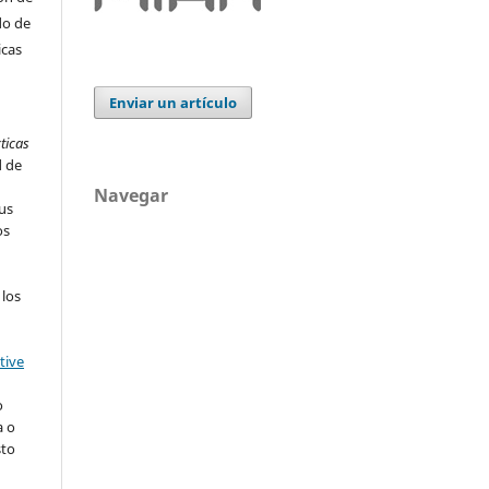
do de
icas
Enviar un artículo
ticas
d de
Navegar
us
os
 los
tive
o
a o
sto