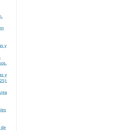
m.
en
as y
n
sos.
as y
25):
Área
ales
n
 de