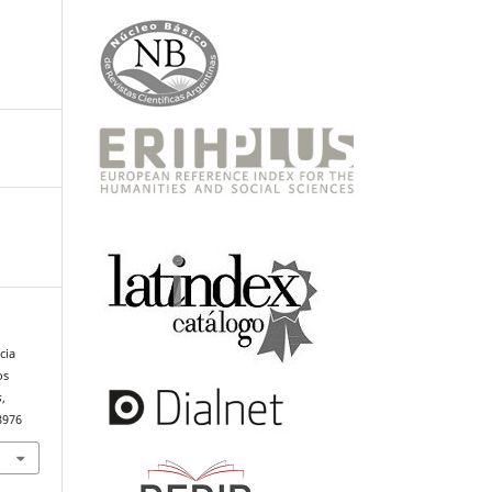
cia
os
s
,
8976