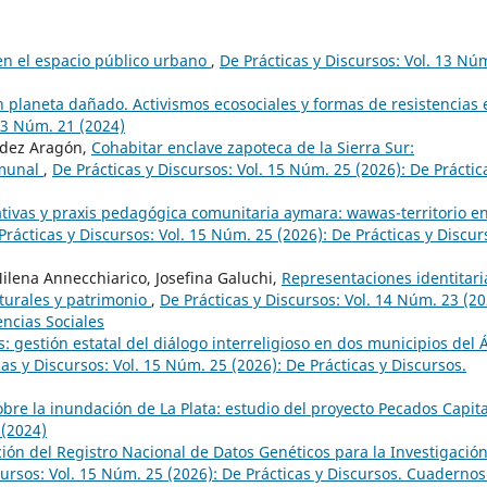
en el espacio público urbano
,
De Prácticas y Discursos: Vol. 13 Nú
 planeta dañado. Activismos ecosociales y formas de resistencias 
 13 Núm. 21 (2024)
ndez Aragón,
Cohabitar enclave zapoteca de la Sierra Sur:
omunal
,
De Prácticas y Discursos: Vol. 15 Núm. 25 (2026): De Práctic
tivas y praxis pedagógica comunitaria aymara: wawas-territorio e
Prácticas y Discursos: Vol. 15 Núm. 25 (2026): De Prácticas y Discur
Milena Annecchiarico, Josefina Galuchi,
Representaciones identitari
ulturales y patrimonio
,
De Prácticas y Discursos: Vol. 14 Núm. 23 (20
encias Sociales
s: gestión estatal del diálogo interreligioso en dos municipios del 
as y Discursos: Vol. 15 Núm. 25 (2026): De Prácticas y Discursos.
bre la inundación de La Plata: estudio del proyecto Pecados Capit
 (2024)
ación del Registro Nacional de Datos Genéticos para la Investigació
cursos: Vol. 15 Núm. 25 (2026): De Prácticas y Discursos. Cuadernos