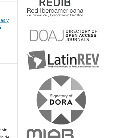
cas y
s
a sin
ón de