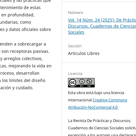
ciales y las prácticas que
stenimiento de estas
Número
as en profundidad,
Vol. 14 Núm. 24 (2025): De Prácti
cundarias, como
Discursos. Cuadernos de Ciencia
s y datos oficiales sobre
Sociales
ienden a sobrecargar a
Sección
 son receptoras pasivas.
Artículos Libres
 y arreglos colectivos,
icas, mejorando la vida en
proceso, desarrollan
Licencia
los límites del diseño
zación y cuidado.
Esta obra está bajo una licencia
internacional
Creative Commons
Atribución-NoComercial 4.0
.
La Revista De Prácticas y Discursos.
Cuadernos de Ciencias Sociales solicit
excepción a los autores una declaraci