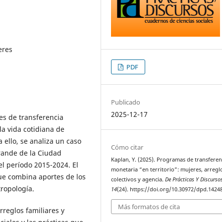
eres
PDF
Publicado
2025-12-17
es de transferencia
a vida cotidiana de
 ello, se analiza un caso
Cómo citar
grande de la Ciudad
Kaplan, Y. (2025). Programas de transferen
l período 2015-2024. El
monetaria “en territorio”: mujeres, arregl
que combina aportes de los
colectivos y agencia.
De Prácticas Y Discurso
tropología.
14
(24). https://doi.org/10.30972/dpd.1424
Más formatos de cita
rreglos familiares y