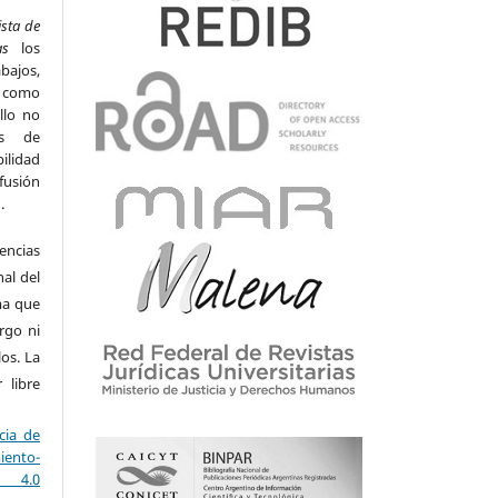
ista de
as
los
bajos,
s como
llo no
os de
ilidad
ifusión
n.
encias
al del
ma que
rgo ni
los. La
r libre
ncia de
ento-
a 4.0