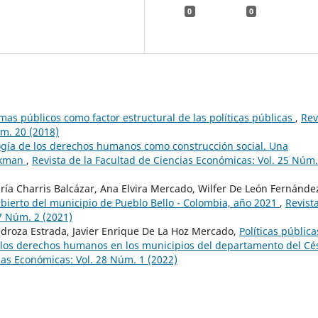
0
0
mas públicos como factor estructural de las políticas públicas
,
Rev
m. 20 (2018)
gía de los derechos humanos como construcción social. Una
uckman
,
Revista de la Facultad de Ciencias Económicas: Vol. 25 Núm.
ía Charris Balcázar, Ana Elvira Mercado, Wilfer De León Fernánde
bierto del municipio de Pueblo Bello - Colombia, año 2021
,
Revist
7 Núm. 2 (2021)
droza Estrada, Javier Enrique De La Hoz Mercado,
Políticas pública
e los derechos humanos en los municipios del departamento del Cé
ias Económicas: Vol. 28 Núm. 1 (2022)