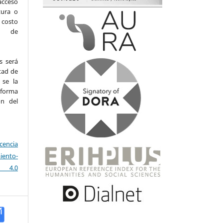
acceso
tura o
 costo
so de
s será
tad de
 se la
forma
ón del
icencia
ento-
a 4.0