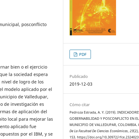
unicipal, posconflicto
PDF
nar bien o el ejercicio
 que la sociedad espera
Publicado
 nivel de logro de los
2019-12-03
el modelo aplicado por el
unicipio de Valledupar,
po de investigación es
Cómo citar
ormas de aplicación del
Pedroza Estrada, A. Y. (2019). INDICADORE
ito local para mejorar las
GOBERNABILIDAD Y POSCONFLICTO EN E
MUNICIPIO DE VALLEDUPAR, COLOMBIA.
mento aplicado fue
De La Facultad De Ciencias Económicas
,
23
(2)
ropuestos por el IBM, y se
153. https://doi.org/10.30972/rfce.2324023