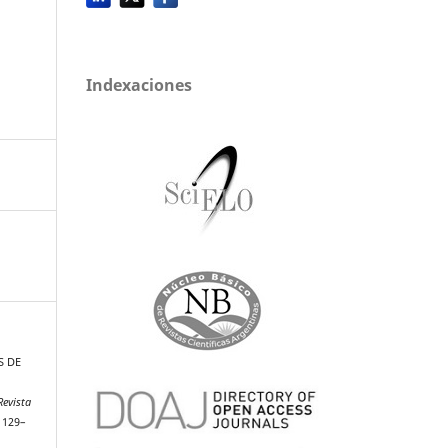
Indexaciones
S DE
L
Revista
, 129–