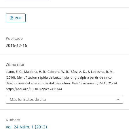
PDF
Publicado
2016-12-16
Cómo citar
Llano, E. G., Maidana, H. R., Cabrera, W. R., Báez, A. D., & Ledesma, R. M.
(2016). Identificación rápida de Lutzomyia longipalpis a partir de cinco
descriptores del aparato genital masculino.
Revista Veterinaria
,
24
(1), 21–24.
https://doi.org/10.30972/vet.2411144
Más formatos de cita
Número
Vol. 24 Núm. 1 (2013)