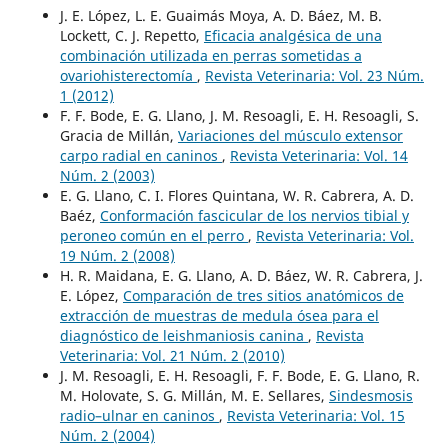
J. E. López, L. E. Guaimás Moya, A. D. Báez, M. B.
Lockett, C. J. Repetto,
Eficacia analgésica de una
combinación utilizada en perras sometidas a
ovariohisterectomía
,
Revista Veterinaria: Vol. 23 Núm.
1 (2012)
F. F. Bode, E. G. Llano, J. M. Resoagli, E. H. Resoagli, S.
Gracia de Millán,
Variaciones del músculo extensor
carpo radial en caninos
,
Revista Veterinaria: Vol. 14
Núm. 2 (2003)
E. G. Llano, C. I. Flores Quintana, W. R. Cabrera, A. D.
Baéz,
Conformación fascicular de los nervios tibial y
peroneo común en el perro
,
Revista Veterinaria: Vol.
19 Núm. 2 (2008)
H. R. Maidana, E. G. Llano, A. D. Báez, W. R. Cabrera, J.
E. López,
Comparación de tres sitios anatómicos de
extracción de muestras de medula ósea para el
diagnóstico de leishmaniosis canina
,
Revista
Veterinaria: Vol. 21 Núm. 2 (2010)
J. M. Resoagli, E. H. Resoagli, F. F. Bode, E. G. Llano, R.
M. Holovate, S. G. Millán, M. E. Sellares,
Sindesmosis
radio–ulnar en caninos
,
Revista Veterinaria: Vol. 15
Núm. 2 (2004)