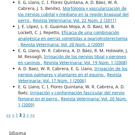
E. G. Llano, C. I. Flores Quintana, A. D. Báez, W. R.
Cabrera, J. S. Benítez,
Morfología y vascularización de
los nervios cubital y mediano en la región braquial del
perro
,
Revista Veterinaria: Vol. 22 Núm. 2 (2011)
J. E. López, L. E. Guaimas Moya, A. D. Baez, M. B.
Lockett, C. J. Repetto,
Eficacia de una combinación
analgésica en perras sometidas a ovariohisterectomía
,
Revista Veterinaria: Vol. 20 Núm. 2 (2009)
E. G. Llano, W. R. Cabrera, A. D. Báez, R. M. Holovate, J.
M. Resoagli,
Irrigación de los nervios tibial y peroneo
en caninos
,
Revista Veterinaria: Vol. 19 Núm. 1 (2008)
A. D. Baez, W. R. Cabrera, E. G. Llano,
Irrigación de los
nervios palmares y plantares en el equino
,
Revista
Veterinaria: Vol. 17 Núm. 1 (2006)
E. G. Llano, C. I. Flores Quintana, W. R. Cabrera, A. D.
Baéz,
Irrigación y conformación fascicular del nervio
femoral en el perro
,
Revista Veterinaria: Vol. 20 Núm.
1 (2009)
<<
<
1
2
3
>
>>
Idioma