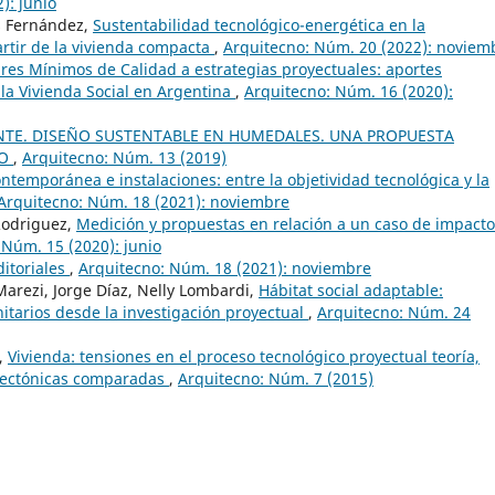
): junio
is Fernández,
Sustentabilidad tecnológico-energética en la
partir de la vivienda compacta
,
Arquitecno: Núm. 20 (2022): noviem
res Mínimos de Calidad a estrategias proyectuales: aportes
 la Vivienda Social en Argentina
,
Arquitecno: Núm. 16 (2020):
NTE. DISEÑO SUSTENTABLE EN HUMEDALES. UNA PROPUESTA
IO
,
Arquitecno: Núm. 13 (2019)
ntemporánea e instalaciones: entre la objetividad tecnológica y la
Arquitecno: Núm. 18 (2021): noviembre
 Rodriguez,
Medición y propuestas en relación a un caso de impacto
 Núm. 15 (2020): junio
ditoriales
,
Arquitecno: Núm. 18 (2021): noviembre
 Marezi, Jorge Díaz, Nelly Lombardi,
Hábitat social adaptable:
itarios desde la investigación proyectual
,
Arquitecno: Núm. 24
i,
Vivienda: tensiones en el proceso tecnológico proyectual teoría,
itectónicas comparadas
,
Arquitecno: Núm. 7 (2015)