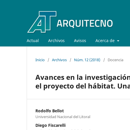
Actual
Archivos
Avisos
Acerca de
Inicio
/
Archivos
/
Núm. 12 (2018)
/
Docencia
Avances en la investigació
el proyecto del hábitat. U
Rodolfo Bellot
Universidad Nacional del Litoral
Diego Fiscarelli