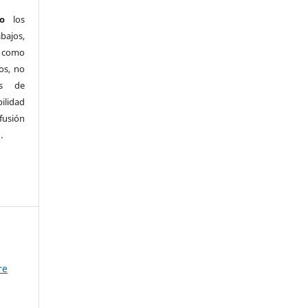
o
los
bajos,
s como
os, no
os de
ilidad
ifusión
.
re