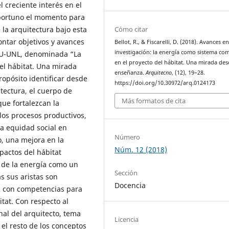
 creciente interés en el
oportuno el momento para
Cómo citar
 la arquitectura bajo esta
ontar objetivos y avances
Bellot, R., & Fiscarelli, D. (2018). Avances en
investigación: la energía como sistema co
ADU-UNL, denominada “La
en el proyecto del hábitat. Una mirada des
el hábitat. Una mirada
enseñanza.
Arquitecno
, (12), 19–28.
opósito identificar desde
https://doi.org/10.30972/arq.0124173
tectura, el cuerpo de
Más formatos de cita
ue fortalezcan la
os procesos productivos,
la equidad social en
Número
, una mejora en la
Núm. 12 (2018)
pactos del hábitat
n de la energía como un
Sección
s sus aristas son
Docencia
es con competencias para
itat. Con respecto al
nal del arquitecto, tema
Licencia
 el resto de los conceptos