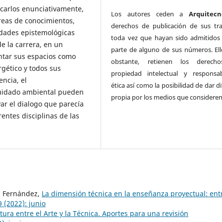
icarlos enunciativamente,
Los autores ceden a
Arquitecn
áreas de conocimientos,
derechos de publicación de sus tra
idades epistemológicas
toda vez que hayan sido admitido
de la carrera, en un
parte de alguno de sus números. Ell
entar sus espacios como
obstante, retienen los derech
gético y todos sus
propiedad intelectual y responsab
encia, el
ética así como la posibilidad de dar d
cuidado ambiental pueden
propia por los medios que consideren
r el dialogo que parecía
entes disciplinas de las
is Fernández,
La dimensión técnica en la enseñanza proyectual: ent
 (2022): junio
tura entre el Arte y la Técnica. Aportes para una revisión