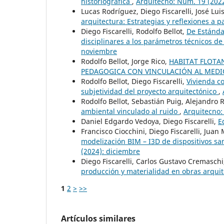
historiográfica
,
Arquitecno: Núm. 19 (2022
Lucas Rodríguez, Diego Fiscarelli, José Lu
arquitectura: Estrategias y reflexiones a 
Diego Fiscarelli, Rodolfo Bellot,
De Estánda
disciplinares a los parámetros técnicos de
noviembre
Rodolfo Bellot, Jorge Rico,
HABITAT FLOTA
PEDAGOGICA CON VINCULACIÓN AL MED
Rodolfo Bellot, Diego Fiscarelli,
Vivienda co
subjetividad del proyecto arquitectónico
,
Rodolfo Bellot, Sebastián Puig, Alejandro
ambiental vinculado al ruido
,
Arquitecno:
Daniel Edgardo Vedoya, Diego Fiscarelli,
E
Francisco Ciocchini, Diego Fiscarelli, Juan
modelización BIM – I3D de dispositivos san
(2024): diciembre
Diego Fiscarelli, Carlos Gustavo Cremasch
producción y materialidad en obras arqu
1
2
>
>>
Artículos similares