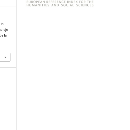
 la
mplejo
de la