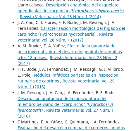
Llano Laiseca,
Descripción anatómica del esqueleto
apendicular del carpincho
(Hydrochoerus hydrochaeris)
,
Revista Veterinaria: Vol. 25 Núm. 1 (2014)
J. A. Cao, C. I. Flores, F. F. Bode, J. M. Resoagli, J. A.
Fernández,
Caracterización morfológica del hígado del
carpincho (Hydrochoerus hydrochaeris)
,
Revista
Veterinaria: Vol. 28 Núm. 1 (2017)
A. M. Ruvier, E. A. Yañez,
Efecto de la ganancia de
peso invernal sobre el desarrollo genital de vaquillas
a los 18 meses
,
Revista Veterinaria: Vol. 28 Núm. 2
(2017)
F. F. Bode, J. A. Fernández, J. M. Resoagli, G. I. Villordo,
E. Polej,
Nódulos linfáticos parietales en inspección
rutinaria de caprinos
,
Revista Veterinaria: Vol. 29
Núm. 1 (2018)
J. M. Resoagli, J. A. Cao, J. A. Fernández, F. F. Bode,
Descripción anatómica de la musculatura del
miembro pelviano del “carpincho”
(Hydrochoerus
hydrochaeris)
,
Revista Veterinaria: Vol. 27 Núm. 1
(2016)
E Martinez, E. A. Yáñez, C. Quintana, J. A. Fernández,
Evaluación del desarrollo ruminal de corderos lanados