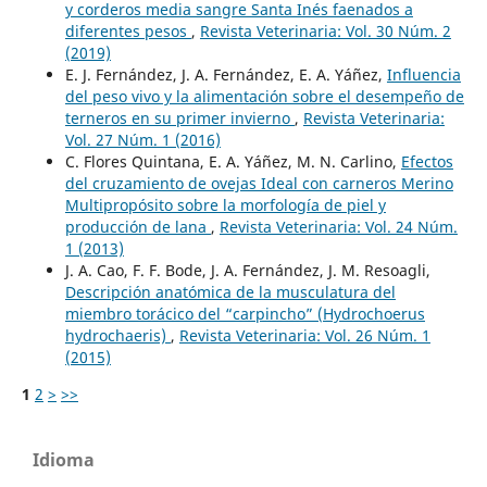
y corderos media sangre Santa Inés faenados a
diferentes pesos
,
Revista Veterinaria: Vol. 30 Núm. 2
(2019)
E. J. Fernández, J. A. Fernández, E. A. Yáñez,
Influencia
del peso vivo y la alimentación sobre el desempeño de
terneros en su primer invierno
,
Revista Veterinaria:
Vol. 27 Núm. 1 (2016)
C. Flores Quintana, E. A. Yáñez, M. N. Carlino,
Efectos
del cruzamiento de ovejas Ideal con carneros Merino
Multipropósito sobre la morfología de piel y
producción de lana
,
Revista Veterinaria: Vol. 24 Núm.
1 (2013)
J. A. Cao, F. F. Bode, J. A. Fernández, J. M. Resoagli,
Descripción anatómica de la musculatura del
miembro torácico del “carpincho” (Hydrochoerus
hydrochaeris)
,
Revista Veterinaria: Vol. 26 Núm. 1
(2015)
1
2
>
>>
Idioma