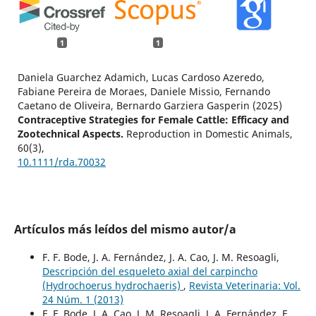
1
1
Daniela Guarchez Adamich, Lucas Cardoso Azeredo,
Fabiane Pereira de Moraes, Daniele Missio, Fernando
Caetano de Oliveira, Bernardo Garziera Gasperin (2025)
Contraceptive Strategies for Female Cattle: Efficacy and
Zootechnical Aspects.
Reproduction in Domestic Animals,
60
(3),
10.1111/rda.70032
Artículos más leídos del mismo autor/a
F. F. Bode, J. A. Fernández, J. A. Cao, J. M. Resoagli,
Descripción del esqueleto axial del carpincho
(Hydrochoerus hydrochaeris)
,
Revista Veterinaria: Vol.
24 Núm. 1 (2013)
F. F. Bode, J. A. Cao, J. M. Resoagli, J. A. Fernández, E.