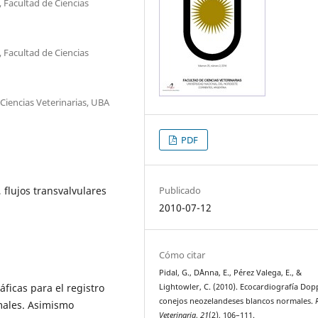
 Facultad de Ciencias
 Facultad de Ciencias
 Ciencias Veterinarias, UBA
PDF
 flujos transvalvulares
Publicado
2010-07-12
Cómo citar
Pidal, G., D´Anna, E., Pérez Valega, E., &
ficas para el registro
Lightowler, C. (2010). Ecocardiografía Dop
conejos neozelandeses blancos normales.
males. Asimismo
Veterinaria
,
21
(2), 106–111.