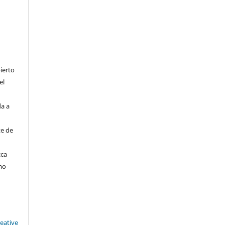
ierto
el
da a
te de
zca
mo
reative