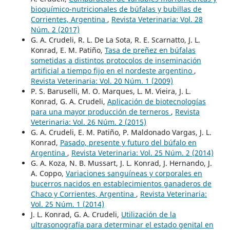
bioquímico-nutricionales de búfalas y bubillas de
Corrientes, Argentina
,
Revista Veterinaria: Vol. 28
Núm. 2 (2017)
G. A. Crudeli, R. L. De La Sota, R. E. Scarnatto, J. L.
Konrad, E. M. Patiño,
Tasa de preñez en búfalas
sometidas a distintos protocolos de inseminación
artificial a tiempo fijo en el nordeste argentino
,
Revista Veterinaria: Vol. 20 Núm. 1 (2009)
P. S. Baruselli, M. O. Marques, L. M. Vieira, J. L.
Konrad, G. A. Crudeli,
Aplicación de biotecnologías
para una mayor producción de terneros
,
Revista
Veterinaria: Vol. 26 Núm. 2 (2015)
G. A. Crudeli, E. M. Patiño, P. Maldonado Vargas, J. L.
Konrad,
Pasado, presente y futuro del búfalo en
Argentina
,
Revista Veterinaria: Vol. 25 Núm. 2 (2014)
G. A. Koza, N. B. Mussart, J. L. Konrad, J. Hernando, J.
A. Coppo,
Variaciones sanguíneas y corporales en
bucerros nacidos en establecimientos ganaderos de
Chaco y Corrientes, Argentina
,
Revista Veterinaria:
Vol. 25 Núm. 1 (2014)
J. L. Konrad, G. A. Crudeli,
Utilización de la
ultrasonografía para determinar el estado genital en