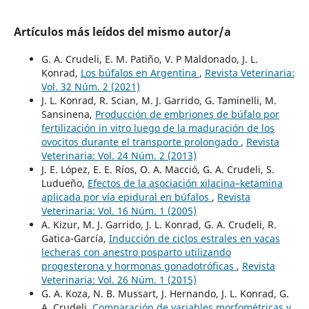
Artículos más leídos del mismo autor/a
G. A. Crudeli, E. M. Patiño, V. P Maldonado, J. L.
Konrad,
Los búfalos en Argentina
,
Revista Veterinaria:
Vol. 32 Núm. 2 (2021)
J. L. Konrad, R. Scian, M. J. Garrido, G. Taminelli, M.
Sansinena,
Producción de embriones de búfalo por
fertilización in vitro luego de la maduración de los
ovocitos durante el transporte prolongado
,
Revista
Veterinaria: Vol. 24 Núm. 2 (2013)
J. E. López, E. E. Ríos, O. A. Macció, G. A. Crudeli, S.
Ludueño,
Efectos de la asociación xilacina–ketamina
aplicada por vía epidural en búfalos
,
Revista
Veterinaria: Vol. 16 Núm. 1 (2005)
A. Kizur, M. J. Garrido, J. L. Konrad, G. A. Crudeli, R.
Gatica-García,
Inducción de ciclos estrales en vacas
lecheras con anestro posparto utilizando
progesterona y hormonas gonadotróficas
,
Revista
Veterinaria: Vol. 26 Núm. 1 (2015)
G. A. Koza, N. B. Mussart, J. Hernando, J. L. Konrad, G.
A. Crudeli,
Comparación de variables morfométricas y