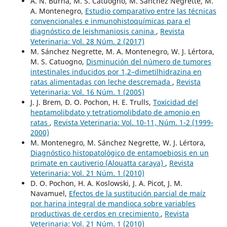
A. N. Burna, M. S. Catuogno, M. Sánchez Negrette, M.
A. Montenegro,
Estudio comparativo entre las técnicas
convencionales e inmunohistoquímicas para el
diagnóstico de leishmaniosis canina
,
Revista
Veterinaria: Vol. 28 Núm. 2 (2017)
M. Sánchez Negrette, M. A. Montenegro, W. J. Lértora,
M. S. Catuogno,
Disminución del número de tumores
intestinales inducidos por 1,2–dimetilhidrazina en
ratas alimentadas con leche descremada
,
Revista
Veterinaria: Vol. 16 Núm. 1 (2005)
J. J. Brem, D. O. Pochon, H. E. Trulls,
Toxicidad del
heptamolibdato y tetratiomolibdato de amonio en
ratas
,
Revista Veterinaria: Vol. 10-11, Núm. 1-2 (1999-
2000)
M. Montenegro, M. Sánchez Negrette, W. J. Lértora,
Diagnóstico histopatológico de entamoebiosis en un
primate en cautiverio (Alouatta caraya)
,
Revista
Veterinaria: Vol. 21 Núm. 1 (2010)
D. O. Pochon, H. A. Koslowski, J. A. Picot, J. M.
Navamuel,
Efectos de la sustitución parcial de maíz
por harina integral de mandioca sobre variables
productivas de cerdos en crecimiento
,
Revista
Veterinaria: Vol. 21 Núm. 1 (2010)