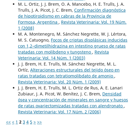
M. L. Ortiz, J. J. Brem, O. A. Mancebo, H. E. Trulls, J. A.
Trulls, J. A. Picot, J. C. Brem,
Confirmación diagnóstica
de hipotiroidismo en cabras de la Provincia de
Formosa, Argentina
,
Revista Veterinaria: Vol. 19 Núm.
1 (2008)
M. A. Montenegro, M. Sánchez Negrette, W. J. Lértora,
M. S. Catuogno,
Focos de criptas displásicas inducidas
con 1,2–dimetilhidrazina en intestino grueso de ratas
tratadas con molibdeno y tungsteno
,
Revista
Veterinaria: Vol. 14 Núm. 1 (2003)
J. J. Brem, H. E. Trulls, M. Sánchez Negrette, M. L.
Ortíz,
Alteraciones estructurales del tejido óseo en
ratas tratadas con tetratiomolibdato de amonio
,
Revista Veterinaria: Vol. 20 Núm. 1 (2009)
J. J. Brem, H. E. Trulls, M. L. Ortiz de Rus, A. E. Lanari
Zubiaur, J. A. Picot, W. Benítez, J. C. Brem,
Densidad
ósea y concentración de minerales en sangre y huesos
de ratas ovariectomizadas tratadas con alendronato
,
Revista Veterinaria: Vol. 17 Núm. 2 (2006)
<<
<
1
2
3
4
5
>
>>