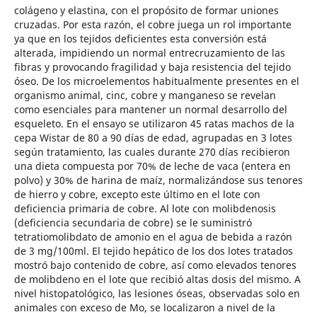
colágeno y elastina, con el propósito de formar uniones
cruzadas. Por esta razón, el cobre juega un rol importante
ya que en los tejidos deficientes esta conversión está
alterada, impidiendo un normal entrecruzamiento de las
fibras y provocando fragilidad y baja resistencia del tejido
óseo. De los microelementos habitualmente presentes en el
organismo animal, cinc, cobre y manganeso se revelan
como esenciales para mantener un normal desarrollo del
esqueleto. En el ensayo se utilizaron 45 ratas machos de la
cepa Wistar de 80 a 90 días de edad, agrupadas en 3 lotes
según tratamiento, las cuales durante 270 días recibieron
una dieta compuesta por 70% de leche de vaca (entera en
polvo) y 30% de harina de maíz, normalizándose sus tenores
de hierro y cobre, excepto este último en el lote con
deficiencia primaria de cobre. Al lote con molibdenosis
(deficiencia secundaria de cobre) se le suministró
tetratiomolibdato de amonio en el agua de bebida a razón
de 3 mg/100ml. El tejido hepático de los dos lotes tratados
mostró bajo contenido de cobre, así como elevados tenores
de molibdeno en el lote que recibió altas dosis del mismo. A
nivel histopatológico, las lesiones óseas, observadas solo en
animales con exceso de Mo, se localizaron a nivel de la