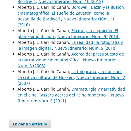
Bordwell
,
Nuevo Itinerario: Núm. 10 (2015)
Alberto J. L. Carrillo Canán,
Bordwell, Bazin y la ilusión
cinematográfica. El sueño de Zavattini como la
pesadilla de Bordwell
,
Nuevo Itinerario: Núm. 11
(2016)
Alberto J. L. Carrillo Canán,
El cine y la cognición. El
plano simplificado
,
Nuevo Itinerario: Núm. 9 (2014)
Alberto J. L. Carrillo Canán,
La realidad, la fotografía y
la imagen digital
,
Nuevo Itinerario: Núm. 5 (2010)
Alberto J. L. Carrillo Canán,
Acerca del presupuesto de
la narratividad cinematográfica
,
Nuevo Itinerario:
Núm. 3 (2008)
Alberto J. L. Carrillo Canán,
La fotografía y la libertad.
La crítica cultural de Flusser
,
Nuevo Itinerario: Núm. 2
(2007)
Alberto J. L. Carrillo Canán,
Dramaturgia y narratividad
en el cine. Tassara acerca del “cine moderno”
,
Nuevo
Itinerario: Núm. 6 (2011)
Enviar un artículo