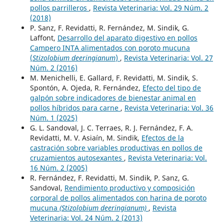
pollos parrilleros
,
Revista Veterinaria: Vol. 29 Núm. 2
(2018)
P. Sanz, F. Revidatti, R. Fernández, M. Sindik, G.
Laffont,
Desarrollo del aparato digestivo en pollos
Campero INTA alimentados con poroto mucuna
(
Stizolobium deeringianum
)
,
Revista Veterinaria: Vol. 27
Núm. 2 (2016)
M. Menichelli, E. Gallard, F. Revidatti, M. Sindik, S.
Spontón, A. Ojeda, R. Fernández,
Efecto del tipo de
galpón sobre indicadores de bienestar animal en
pollos híbridos para carne
,
Revista Veterinaria: Vol. 36
Núm. 1 (2025)
G. L. Sandoval, J. C. Terraes, R. J. Fernández, F. A.
Revidatti, M. V. Asiaín, M. Sindik,
Efectos de la
castración sobre variables productivas en pollos de
cruzamientos autosexantes
,
Revista Veterinaria: Vol.
16 Núm. 2 (2005)
R. Fernández, F. Revidatti, M. Sindik, P. Sanz, G.
Sandoval,
Rendimiento productivo y composición
corporal de pollos alimentados con harina de poroto
mucuna
(Stizolobium deeringianum)
,
Revista
Veterinaria: Vol. 24 Núm. 2 (2013)