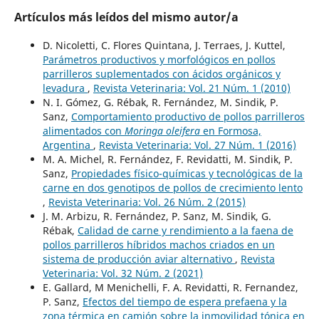
Artículos más leídos del mismo autor/a
D. Nicoletti, C. Flores Quintana, J. Terraes, J. Kuttel,
Parámetros productivos y morfológicos en pollos
parrilleros suplementados con ácidos orgánicos y
levadura
,
Revista Veterinaria: Vol. 21 Núm. 1 (2010)
N. I. Gómez, G. Rébak, R. Fernández, M. Sindik, P.
Sanz,
Comportamiento productivo de pollos parrilleros
alimentados con
Moringa oleifera
en Formosa,
Argentina
,
Revista Veterinaria: Vol. 27 Núm. 1 (2016)
M. A. Michel, R. Fernández, F. Revidatti, M. Sindik, P.
Sanz,
Propiedades físico-químicas y tecnológicas de la
carne en dos genotipos de pollos de crecimiento lento
,
Revista Veterinaria: Vol. 26 Núm. 2 (2015)
J. M. Arbizu, R. Fernández, P. Sanz, M. Sindik, G.
Rébak,
Calidad de carne y rendimiento a la faena de
pollos parrilleros híbridos machos criados en un
sistema de producción aviar alternativo
,
Revista
Veterinaria: Vol. 32 Núm. 2 (2021)
E. Gallard, M Menichelli, F. A. Revidatti, R. Fernandez,
P. Sanz,
Efectos del tiempo de espera prefaena y la
zona térmica en camión sobre la inmovilidad tónica en