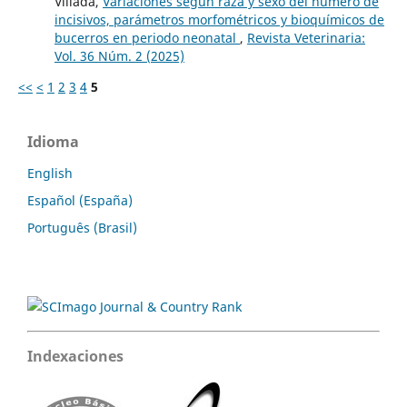
Villada,
Variaciones según raza y sexo del número de
incisivos, parámetros morfométricos y bioquímicos de
bucerros en periodo neonatal
,
Revista Veterinaria:
Vol. 36 Núm. 2 (2025)
<<
<
1
2
3
4
5
Idioma
English
Español (España)
Português (Brasil)
Indexaciones