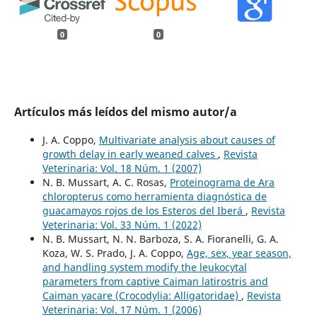
0
0
Artículos más leídos del mismo autor/a
J. A. Coppo,
Multivariate analysis about causes of
growth delay in early weaned calves
,
Revista
Veterinaria: Vol. 18 Núm. 1 (2007)
N. B. Mussart, A. C. Rosas,
Proteinograma de Ara
chloropterus como herramienta diagnóstica de
guacamayos rojos de los Esteros del Iberá
,
Revista
Veterinaria: Vol. 33 Núm. 1 (2022)
N. B. Mussart, N. N. Barboza, S. A. Fioranelli, G. A.
Koza, W. S. Prado, J. A. Coppo,
Age, sex, year season,
and handling system modify the leukocytal
parameters from captive Caiman latirostris and
Caiman yacare (Crocodylia: Alligatoridae)
,
Revista
Veterinaria: Vol. 17 Núm. 1 (2006)