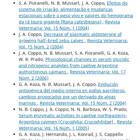
S. A. Fioranelli, N. B. Mussart, J. A. Coppo,
Efeitos do
sistema de criação, alimentação e mudanças
estacionais sobre o peso vivo e valores do hemograma
da rã touro gigante (Rana catesbeiana)
,
Revista
Veterinaria: Vol. 15 Núm. 1 (2004)
J. A. Coppo,
Decrease of plasmatic aldosterone of
growing half–bred zebu calves
,
Revista Veterinaria:
Vol. 15 Núm. 2 (2004)
J. A. Coppo, N. B. Mussart, S. A. Fioranelli, G. A. Koza,
W. R. Prado,
Physiological changes in serum glucidic
and nitrogenic analytes from captive Argentine
authoctonous caimans
,
Revista Veterinaria: Vol. 17
Núm. 2 (2006)
G. A. Koza, N. B. Mussart, J. A. Coppo,
Evolución
ontogénica del medio interno en pollos parrilleros:
cambios provocados por un derivado de algas
marinas
,
Revista Veterinaria: Vol. 15 Núm. 2 (2004)
N. B. Coppo, J. A. Coppo, N. N. Barboza, W. S. Prado,
Serum enzymatic activities in captive northeastern–
Argentina caymen (Crocodylia: Crocodylidae)
,
Revista
Veterinaria: Vol. 16 Núm. 1 (2005)
G. A. Koza, J. Hernando, J. L. Konrad, J. S. Cappello