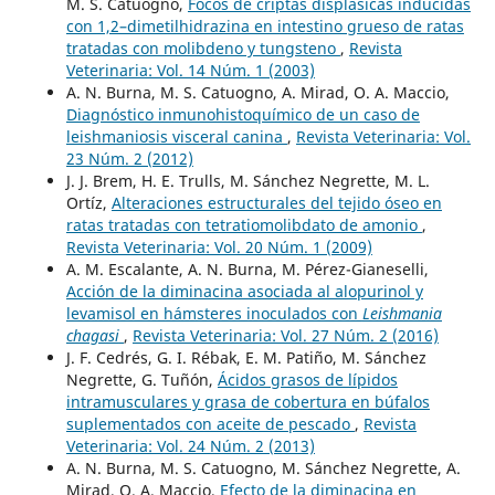
M. S. Catuogno,
Focos de criptas displásicas inducidas
con 1,2–dimetilhidrazina en intestino grueso de ratas
tratadas con molibdeno y tungsteno
,
Revista
Veterinaria: Vol. 14 Núm. 1 (2003)
A. N. Burna, M. S. Catuogno, A. Mirad, O. A. Maccio,
Diagnóstico inmunohistoquímico de un caso de
leishmaniosis visceral canina
,
Revista Veterinaria: Vol.
23 Núm. 2 (2012)
J. J. Brem, H. E. Trulls, M. Sánchez Negrette, M. L.
Ortíz,
Alteraciones estructurales del tejido óseo en
ratas tratadas con tetratiomolibdato de amonio
,
Revista Veterinaria: Vol. 20 Núm. 1 (2009)
A. M. Escalante, A. N. Burna, M. Pérez-Gianeselli,
Acción de la diminacina asociada al alopurinol y
levamisol en hámsteres inoculados con
Leishmania
chagasi
,
Revista Veterinaria: Vol. 27 Núm. 2 (2016)
J. F. Cedrés, G. I. Rébak, E. M. Patiño, M. Sánchez
Negrette, G. Tuñón,
Ácidos grasos de lípidos
intramusculares y grasa de cobertura en búfalos
suplementados con aceite de pescado
,
Revista
Veterinaria: Vol. 24 Núm. 2 (2013)
A. N. Burna, M. S. Catuogno, M. Sánchez Negrette, A.
Mirad, O. A. Maccio,
Efecto de la diminacina en