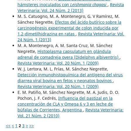
hámsteres inoculados con
Leishmania chagasi
,
Revista
Veterinaria: Vol. 24 Núm. 2 (2013)
M. S. Catuogno, M. A. Montenegro, G. V Ramírez, M.
Sánchez Negrette,
Efectos del ácido butírico sobre la
carcinogénesis experimental de colon inducida por
1,2-dimetilhidrazina en ratas
,
Revista Veterinaria: Vol.
24 Núm. 1 (2013)
M. A. Montenegro, A. M. Santa Cruz, M. Sánchez
Negrette,
Histoplasma capsulatum en glándula
adrenal de comadreja overa (Didelphys albiventris)
,
Revista Veterinaria: Vol. 20 Núm. 1 (2009)
W. J. Lertora, M. L. Frías, M. Sánchez Negrette,
Detección inmunohistoquímica del antígeno del virus
diarrea viral bovina en fetos y neonatos bovinos
,
Revista Veterinaria: Vol. 20 Núm. 1 (2009)
E. M. Patiño, M. Sánchez Negrette, M. A. Judis, D. O.
Pochon, J. F. Cedrés,
Influencia del pastizal en la
concentración de CLA y Omega 6 y 3 en leche de
búfalas de Corrientes, Argentina
,
Revista Veterinaria:
Vol. 21 Núm. 2 (2010)
<<
<
1
2
3
>
>>