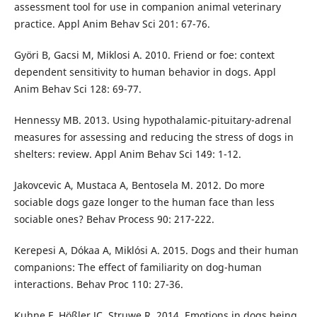
assessment tool for use in companion animal veterinary
practice. Appl Anim Behav Sci 201: 67-76.
Györi B, Gacsi M, Miklosi A. 2010. Friend or foe: context
dependent sensitivity to human behavior in dogs. Appl
Anim Behav Sci 128: 69-77.
Hennessy MB. 2013. Using hypothalamic-pituitary-adrenal
measures for assessing and reducing the stress of dogs in
shelters: review. Appl Anim Behav Sci 149: 1-12.
Jakovcevic A, Mustaca A, Bentosela M. 2012. Do more
sociable dogs gaze longer to the human face than less
sociable ones? Behav Process 90: 217-222.
Kerepesi A, Dókaa A, Miklósi A. 2015. Dogs and their human
companions: The effect of familiarity on dog-human
interactions. Behav Proc 110: 27-36.
Kuhne F, Hößler JC, Struwe R. 2014. Emotions in dogs being