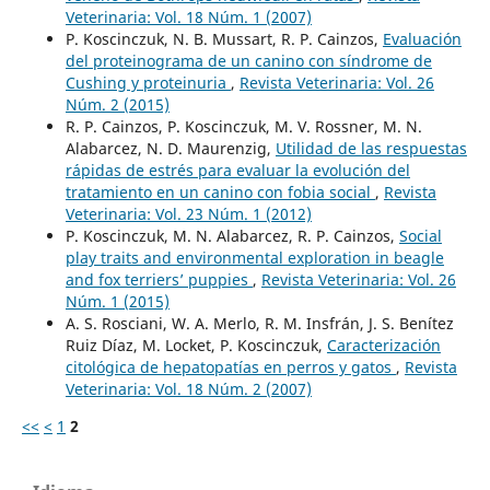
Veterinaria: Vol. 18 Núm. 1 (2007)
P. Koscinczuk, N. B. Mussart, R. P. Cainzos,
Evaluación
del proteinograma de un canino con síndrome de
Cushing y proteinuria
,
Revista Veterinaria: Vol. 26
Núm. 2 (2015)
R. P. Cainzos, P. Koscinczuk, M. V. Rossner, M. N.
Alabarcez, N. D. Maurenzig,
Utilidad de las respuestas
rápidas de estrés para evaluar la evolución del
tratamiento en un canino con fobia social
,
Revista
Veterinaria: Vol. 23 Núm. 1 (2012)
P. Koscinczuk, M. N. Alabarcez, R. P. Cainzos,
Social
play traits and environmental exploration in beagle
and fox terriers’ puppies
,
Revista Veterinaria: Vol. 26
Núm. 1 (2015)
A. S. Rosciani, W. A. Merlo, R. M. Insfrán, J. S. Benítez
Ruiz Díaz, M. Locket, P. Koscinczuk,
Caracterización
citológica de hepatopatías en perros y gatos
,
Revista
Veterinaria: Vol. 18 Núm. 2 (2007)
<<
<
1
2