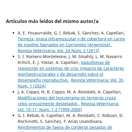
Artículos más leídos del mismo autor/a
A. E. Ynsaurralde, G. I. Rébak, S. Sánchez, A. Capellari,
Terneza, grasa intramuscular y de cobertura en carne
de novillos faenados en Corrientes (Argentina)
,
Revista Veterinaria: Vol. 24 Núm. 2 (2013)
S. I. Romero Monteleone, J. M. Smahlij, L. M. Navarro
Krilich, E. J. Yostar, A. Capellari,
Vaquillonas de
reposición en sistemas de cría: impacto de caracteres
morfoestructurales y de desarrollo sobre el
desempeño reproductivo
,
Revista Veterinaria: Vol. 35
Núm. 1 (2024)
J. A. Coppo, N. B. Coppo, M. A. Revidatti, A. Capellari,
Modificaciones del leucograma en terneros cruza
cebú precozmente destetados
,
Revista Veterinaria:
Vol. 10-11, Núm. 1-2 (1999-2000)
G. I. Rébak, A. Capellari, M. A. Revidatti, C. Robson, D.
Rochinotti, S. Sanchez, F. Arias Usandivara,
Rendimientos de faena de corderos pesados de