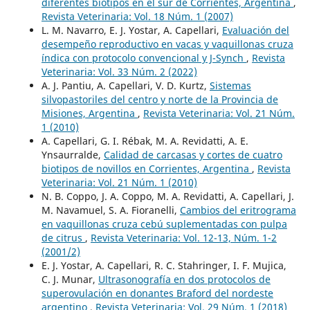
diferentes biotipos en el sur de Corrientes, Argentina
,
Revista Veterinaria: Vol. 18 Núm. 1 (2007)
L. M. Navarro, E. J. Yostar, A. Capellari,
Evaluación del
desempeño reproductivo en vacas y vaquillonas cruza
índica con protocolo convencional y J-Synch
,
Revista
Veterinaria: Vol. 33 Núm. 2 (2022)
A. J. Pantiu, A. Capellari, V. D. Kurtz,
Sistemas
silvopastoriles del centro y norte de la Provincia de
Misiones, Argentina
,
Revista Veterinaria: Vol. 21 Núm.
1 (2010)
A. Capellari, G. I. Rébak, M. A. Revidatti, A. E.
Ynsaurralde,
Calidad de carcasas y cortes de cuatro
biotipos de novillos en Corrientes, Argentina
,
Revista
Veterinaria: Vol. 21 Núm. 1 (2010)
N. B. Coppo, J. A. Coppo, M. A. Revidatti, A. Capellari, J.
M. Navamuel, S. A. Fioranelli,
Cambios del eritrograma
en vaquillonas cruza cebú suplementadas con pulpa
de citrus
,
Revista Veterinaria: Vol. 12-13, Núm. 1-2
(2001/2)
E. J. Yostar, A. Capellari, R. C. Stahringer, I. F. Mujica,
C. J. Munar,
Ultrasonografía en dos protocolos de
superovulación en donantes Braford del nordeste
argentino
,
Revista Veterinaria: Vol. 29 Núm. 1 (2018)