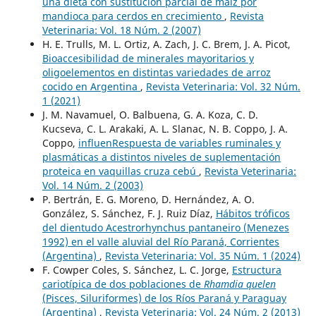
una dieta con sustitución parcial de maíz por
mandioca para cerdos en crecimiento
,
Revista
Veterinaria: Vol. 18 Núm. 2 (2007)
H. E. Trulls, M. L. Ortiz, A. Zach, J. C. Brem, J. A. Picot,
Bioaccesibilidad de minerales mayoritarios y
oligoelementos en distintas variedades de arroz
cocido en Argentina
,
Revista Veterinaria: Vol. 32 Núm.
1 (2021)
J. M. Navamuel, O. Balbuena, G. A. Koza, C. D.
Kucseva, C. L. Arakaki, A. L. Slanac, N. B. Coppo, J. A.
Coppo,
influenRespuesta de variables ruminales y
plasmáticas a distintos niveles de suplementación
proteica en vaquillas cruza cebú
,
Revista Veterinaria:
Vol. 14 Núm. 2 (2003)
P. Bertrán, E. G. Moreno, D. Hernández, A. O.
González, S. Sánchez, F. J. Ruiz Díaz,
Hábitos tróficos
del dientudo Acestrorhynchus pantaneiro (Menezes
1992) en el valle aluvial del Río Paraná, Corrientes
(Argentina)
,
Revista Veterinaria: Vol. 35 Núm. 1 (2024)
F. Cowper Coles, S. Sánchez, L. C. Jorge,
Estructura
cariotípica de dos poblaciones de
Rhamdia quelen
(Pisces, Siluriformes) de los Ríos Paraná y Paraguay
(Argentina)
,
Revista Veterinaria: Vol. 24 Núm. 2 (2013)