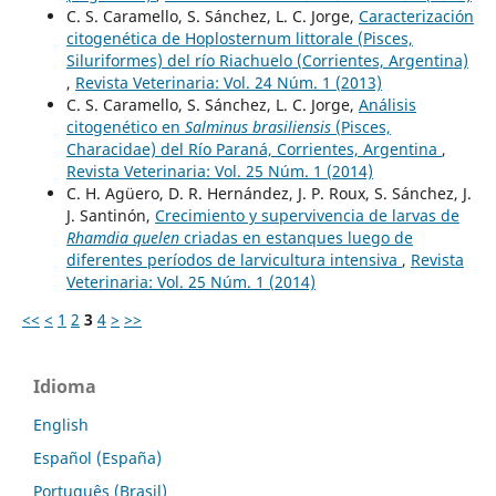
C. S. Caramello, S. Sánchez, L. C. Jorge,
Caracterización
citogenética de Hoplosternum littorale (Pisces,
Siluriformes) del río Riachuelo (Corrientes, Argentina)
,
Revista Veterinaria: Vol. 24 Núm. 1 (2013)
C. S. Caramello, S. Sánchez, L. C. Jorge,
Análisis
citogenético en
Salminus brasiliensis
(Pisces,
Characidae) del Río Paraná, Corrientes, Argentina
,
Revista Veterinaria: Vol. 25 Núm. 1 (2014)
C. H. Agüero, D. R. Hernández, J. P. Roux, S. Sánchez, J.
J. Santinón,
Crecimiento y supervivencia de larvas de
Rhamdia quelen
criadas en estanques luego de
diferentes períodos de larvicultura intensiva
,
Revista
Veterinaria: Vol. 25 Núm. 1 (2014)
<<
<
1
2
3
4
>
>>
Idioma
English
Español (España)
Português (Brasil)