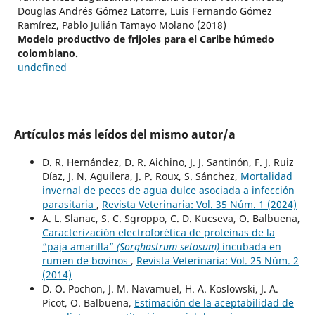
Douglas Andrés Gómez Latorre, Luis Fernando Gómez
Ramírez, Pablo Julián Tamayo Molano (2018)
Modelo productivo de frijoles para el Caribe húmedo
colombiano.
undefined
Artículos más leídos del mismo autor/a
D. R. Hernández, D. R. Aichino, J. J. Santinón, F. J. Ruiz
Díaz, J. N. Aguilera, J. P. Roux, S. Sánchez,
Mortalidad
invernal de peces de agua dulce asociada a infección
parasitaria
,
Revista Veterinaria: Vol. 35 Núm. 1 (2024)
A. L. Slanac, S. C. Sgroppo, C. D. Kucseva, O. Balbuena,
Caracterización electroforética de proteínas de la
“paja amarilla”
(Sorghastrum setosum)
incubada en
rumen de bovinos
,
Revista Veterinaria: Vol. 25 Núm. 2
(2014)
D. O. Pochon, J. M. Navamuel, H. A. Koslowski, J. A.
Picot, O. Balbuena,
Estimación de la aceptabilidad de