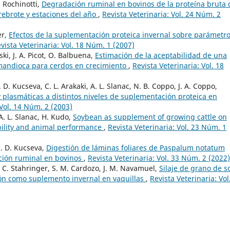
. Rochinotti,
Degradación ruminal en bovinos de la proteína bruta 
rebrote y estaciones del año
,
Revista Veterinaria: Vol. 24 Núm. 2
er,
Efectos de la suplementación proteica invernal sobre parámetr
vista Veterinaria: Vol. 18 Núm. 1 (2007)
ki, J. A. Picot, O. Balbuena,
Estimación de la aceptabilidad de una
 mandioca para cerdos en crecimiento
,
Revista Veterinaria: Vol. 18
D. Kucseva, C. L. Arakaki, A. L. Slanac, N. B. Coppo, J. A. Coppo,
 plasmáticas a distintos niveles de suplementación proteica en
 Vol. 14 Núm. 2 (2003)
A. L. Slanac, H. Kudo,
Soybean as supplement of growing cattle on
tibility and animal performance
,
Revista Veterinaria: Vol. 23 Núm. 1
C. D. Kucseva,
Digestión de láminas foliares de Paspalum notatum
ción ruminal en bovinos
,
Revista Veterinaria: Vol. 33 Núm. 2 (2022)
. C. Stahringer, S. M. Cardozo, J. M. Navamuel,
Silaje de grano de s
ón como suplemento invernal en vaquillas
,
Revista Veterinaria: Vol