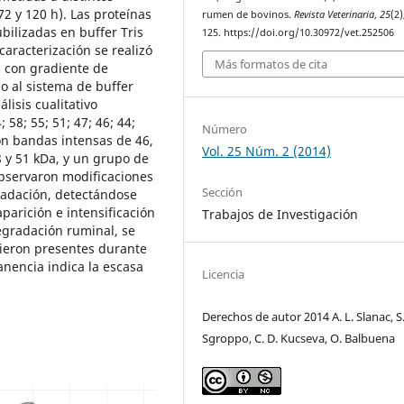
72 y 120 h). Las proteínas
rumen de bovinos.
Revista Veterinaria
,
25
(2)
bilizadas en buffer Tris
125. https://doi.org/10.30972/vet.252506
caracterización se realizó
Más formatos de cita
l con gradiente de
o al sistema de buffer
lisis cualitativo
 58; 55; 51; 47; 46; 44;
Número
ron bandas intensas de 46,
Vol. 25 Núm. 2 (2014)
8 y 51 kDa, y un grupo de
observaron modificaciones
Sección
gradación, detectándose
parición e intensificación
Trabajos de Investigación
egradación ruminal, se
vieron presentes durante
nencia indica la escasa
Licencia
Derechos de autor 2014 A. L. Slanac, S.
Sgroppo, C. D. Kucseva, O. Balbuena