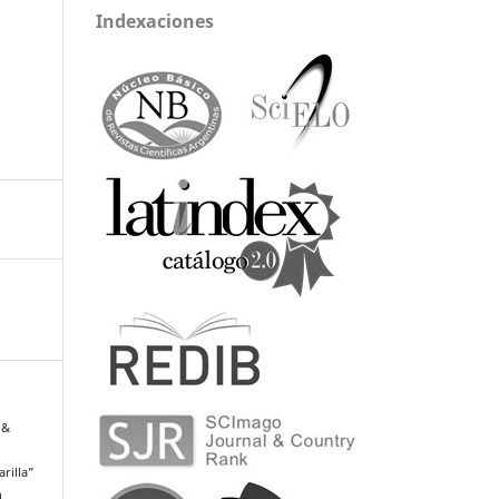
Indexaciones
 &
arilla”
n