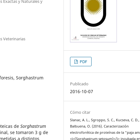
s Exactas y Naturales y
s Veterinarias
PDF
oforesis, Sorghastrum
Publicado
2016-10-07
Cómo citar
Slanac, A. L., Sgroppo, S. C., Kucseva, C. D.,
oteicas de
Sorghastrum
Balbuena, O. (2016). Caracterización
nal, se tomaron 3 g de
electroforética de proteínas de la “paja am
metidas a distintos
<i>(Sorghastrum setosum)</i> incubada e