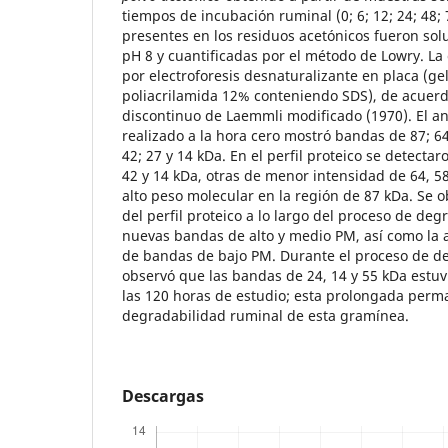
tiempos de incubación ruminal (0; 6; 12; 24; 48; 
presentes en los residuos acetónicos fueron solu
pH 8 y cuantificadas por el método de Lowry. La 
por electroforesis desnaturalizante en placa (ge
poliacrilamida 12% conteniendo SDS), de acuerd
discontinuo de Laemmli modificado (1970). El aná
realizado a la hora cero mostró bandas de 87; 64;
42; 27 y 14 kDa. En el perfil proteico se detecta
42 y 14 kDa, otras de menor intensidad de 64, 5
alto peso molecular en la región de 87 kDa. Se 
del perfil proteico a lo largo del proceso de de
nuevas bandas de alto y medio PM, así como la a
de bandas de bajo PM. Durante el proceso de d
observó que las bandas de 24, 14 y 55 kDa estu
las 120 horas de estudio; esta prolongada perma
degradabilidad ruminal de esta gramínea.
Descargas