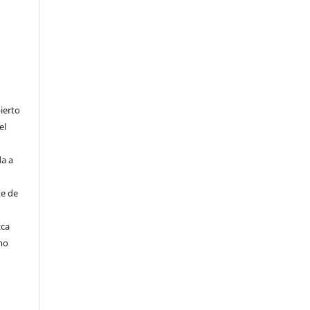
ierto
el
da a
te de
zca
mo