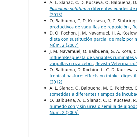
A. L. Slanac, C. D. Kucseva, O. Balbuena, D
Paspalum notatum
a diferentes edades de 
(2013)
O. Balbuena, C. D. Kucseva, R. C. Stahring
productivos de vaquillas de reposición
,
Re
D. O. Pochon, J. M. Navamuel, H. A. Koslows
dieta con sustitución parcial de maíz por
Núm. 2 (2007)
J. M. Navamuel, O. Balbuena, G. A. Koza, C. 
influenRespuesta de variables ruminales y
vaquillas cruza cebú
,
Revista Veterinaria:
O. Balbuena, D. Rochinotti, C. D. Kucseva, 
tropical pasture: effects on intake, diges
(2012)
A. L. Slanac, O. Balbuena, M. C. Peichoto, 
sometidas a diferentes tiempos de incuba
O. Balbuena, A. L. Slanac, C. D. Kucseva, R
húmedo con y sin urea o semilla de algod
Núm. 2 (2005)