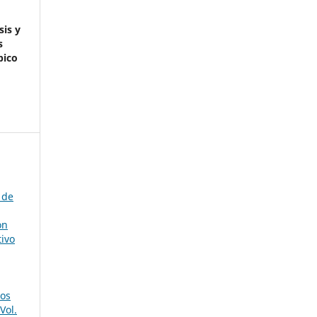
is y
s
pico
 de
ón
tivo
os
Vol.