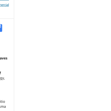
rcial
laves
d
f
gy,
tio
esma