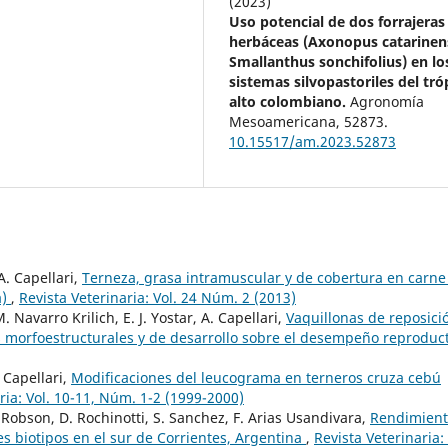
(2023)
Uso potencial de dos forrajeras
herbáceas (Axonopus catarinens
Smallanthus sonchifolius) en lo
sistemas silvopastoriles del tró
alto colombiano.
Agronomía
Mesoamericana,
52873.
10.15517/am.2023.52873
A. Capellari,
Terneza, grasa intramuscular y de cobertura en carne
a)
,
Revista Veterinaria: Vol. 24 Núm. 2 (2013)
 Navarro Krilich, E. J. Yostar, A. Capellari,
Vaquillonas de reposici
s morfoestructurales y de desarrollo sobre el desempeño reproduc
. Capellari,
Modificaciones del leucograma en terneros cruza cebú
ria: Vol. 10-11, Núm. 1-2 (1999-2000)
C. Robson, D. Rochinotti, S. Sanchez, F. Arias Usandivara,
Rendimient
s biotipos en el sur de Corrientes, Argentina
,
Revista Veterinaria: 