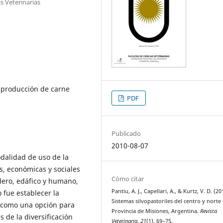
s Veterinarias
, producción de carne
PDF
Publicado
2010-08-07
dalidad de uso de la
s, económicas y sociales
Cómo citar
dero, edáfico y humano,
Pantiu, A. J., Capellari, A., & Kurtz, V. D. (20
 fue establecer la
Sistemas silvopastoriles del centro y norte 
es como una opción para
Provincia de Misiones, Argentina.
Revista
s de la diversificación
Veterinaria
,
21
(1), 69–75.