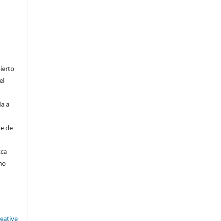
ierto
el
da a
te de
zca
mo
reative