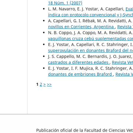
18 Núm. 1 (2007)
L. M. Navarro, E. J. Yostar, A. Capellari,
Eva
índica con protocolo convencional y J-Syn
A. Capellari, G. I. Rébak, M. A. Revidatti, A
novillos en Corrientes, Argentina
,
Revista 
N. B. Coppo, J. A. Coppo, M. A. Revidatti, A.
vaquillonas cruza cebú suplementadas co
E. J. Yostar, A. Capellari, R. C. Stahringer, 
superovulación en donantes Braford del 
J. S. Cappello, M. C. Bernardis, J. O. Juarez,
castrados a diferentes edades
,
Revista Ve
E. J. Yostar, I. F. Mujica, R. C. Stahringer, A
donantes de embriones Braford
,
Revista 
1
2
>
>>
Publicación oficial de la Facultad de Ciencias V