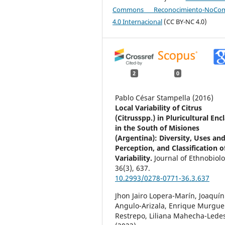
Commons Reconocimiento-NoCome
4.0 Internacional
(CC BY-NC 4.0)
2
0
Pablo César Stampella (2016)
Local Variability of Citrus
(Citrusspp.) in Pluricultural Enc
in the South of Misiones
(Argentina): Diversity, Uses an
Perception, and Classification o
Variability.
Journal of Ethnobiolo
36
(3),
637.
10.2993/0278-0771-36.3.637
Jhon Jairo Lopera-Marín, Joaquín
Angulo-Arizala, Enrique Murguei
Restrepo, Liliana Mahecha-Led