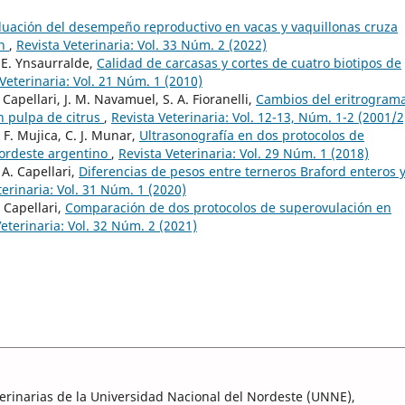
luación del desempeño reproductivo en vacas y vaquillonas cruza
ch
,
Revista Veterinaria: Vol. 33 Núm. 2 (2022)
. E. Ynsaurralde,
Calidad de carcasas y cortes de cuatro biotipos de
Veterinaria: Vol. 21 Núm. 1 (2010)
 Capellari, J. M. Navamuel, S. A. Fioranelli,
Cambios del eritrogram
n pulpa de citrus
,
Revista Veterinaria: Vol. 12-13, Núm. 1-2 (2001/2
I. F. Mujica, C. J. Munar,
Ultrasonografía en dos protocolos de
nordeste argentino
,
Revista Veterinaria: Vol. 29 Núm. 1 (2018)
 A. Capellari,
Diferencias de pesos entre terneros Braford enteros 
terinaria: Vol. 31 Núm. 1 (2020)
. Capellari,
Comparación de dos protocolos de superovulación en
Veterinaria: Vol. 32 Núm. 2 (2021)
eterinarias de la Universidad Nacional del Nordeste (UNNE),