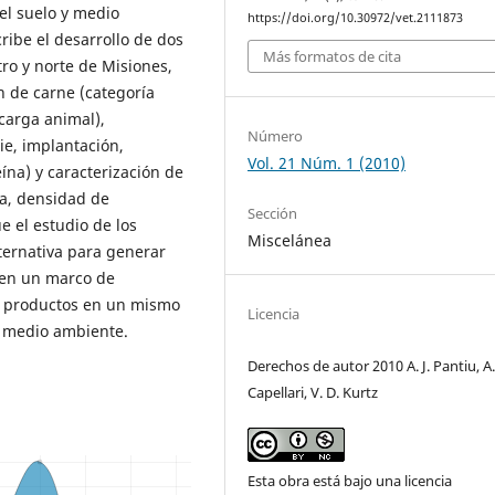
el suelo y medio
https://doi.org/10.30972/vet.2111873
ibe el desarrollo de dos
Más formatos de cita
ro y norte de Misiones,
n de carne (categoría
 carga animal),
Número
ie, implantación,
Vol. 21 Núm. 1 (2010)
ína) y caracterización de
pa, densidad de
Sección
e el estudio de los
Miscelánea
lternativa para generar
 en un marco de
s productos en un mismo
Licencia
 y medio ambiente.
Derechos de autor 2010 A. J. Pantiu, A
Capellari, V. D. Kurtz
Esta obra está bajo una licencia